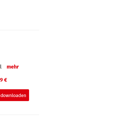
el
mehr
99 €