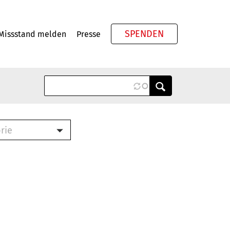
SPENDEN
Missstand melden
Presse
Meta
rie
ook (PDF)
terbrief (RTF)
roschüre (PDF)
cklisten (PDF)
schüre
ch