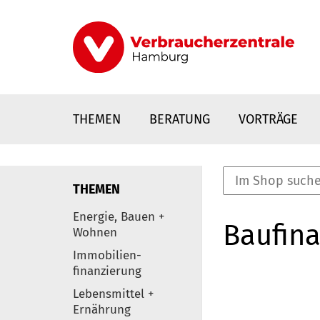
Direkt
zum
Inhalt
THEMEN
BERATUNG
VORTRÄGE
THEMEN
nstaltungen
Energie, Bauen +
Baufina
0
Wohnen
Elemente
Immobilien-
finanzierung
Lebensmittel +
Ernährung