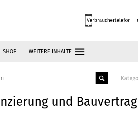
Verbrauchertelefon
SHOP
WEITERE INHALTE
Katego
E-B
Mus
nzierung und Bauvertrag
E-B
Che
Bro
Bu