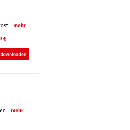
nkost
mehr
9 €
nden
mehr