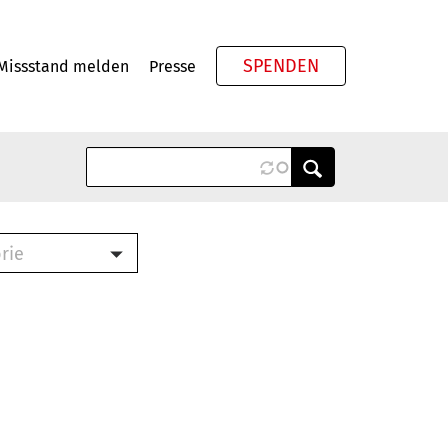
SPENDEN
Missstand melden
Presse
Meta
rie
ook (PDF)
terbrief (RTF)
roschüre (PDF)
cklisten (PDF)
schüre
ch