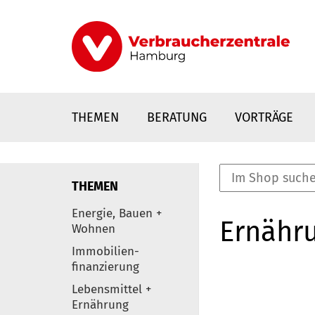
Direkt
zum
Inhalt
THEMEN
BERATUNG
VORTRÄGE
THEMEN
nstaltungen
Energie, Bauen +
Ernähr
0
Wohnen
Elemente
Immobilien-
finanzierung
Lebensmittel +
Ernährung