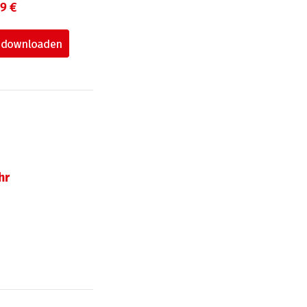
99 €
hr