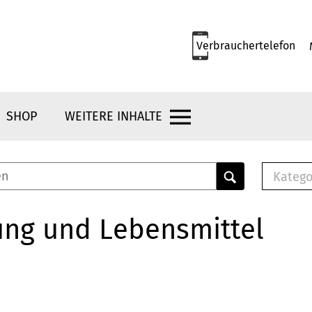
Verbrauchertelefon
SHOP
WEITERE INHALTE
Katego
E-B
Mus
ung und Lebensmittel
E-B
Che
Bro
Bu