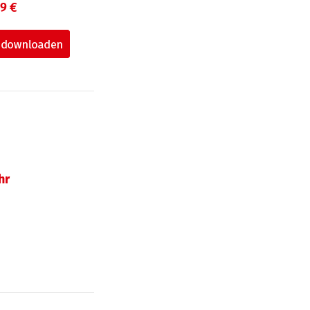
99 €
hr