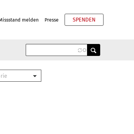
SPENDEN
Missstand melden
Presse
Meta
rie
ook (PDF)
terbrief (RTF)
roschüre (PDF)
cklisten (PDF)
schüre
ch