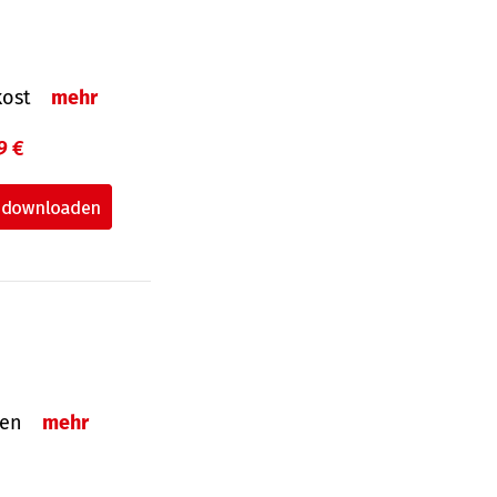
nkost
mehr
9 €
nden
mehr