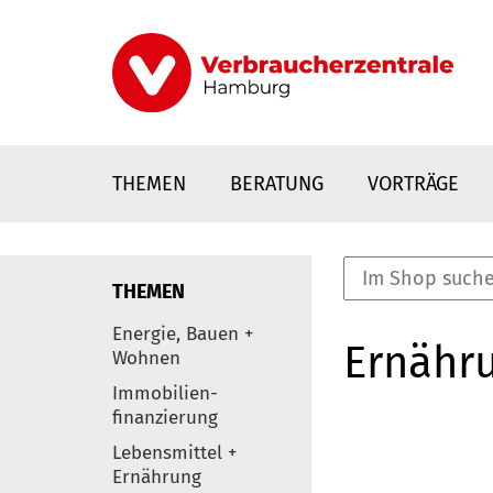
Direkt
zum
Inhalt
THEMEN
BERATUNG
VORTRÄGE
THEMEN
nstaltungen
Energie, Bauen +
Ernähr
0
Wohnen
Elemente
Immobilien-
finanzierung
Lebensmittel +
Ernährung