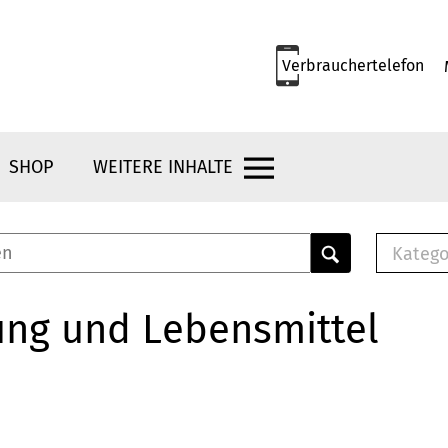
Verbrauchertelefon
SHOP
WEITERE INHALTE
Katego
E-B
Mus
ung und Lebensmittel
E-B
Che
Bro
Bu