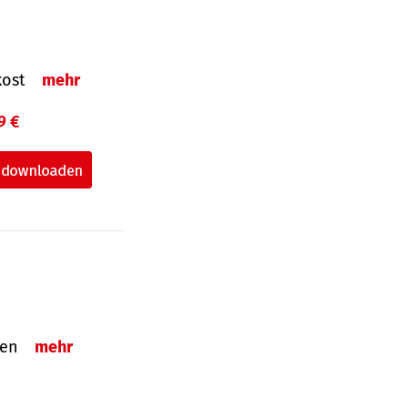
nkost
mehr
9 €
nden
mehr