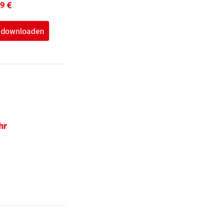
99 €
hr