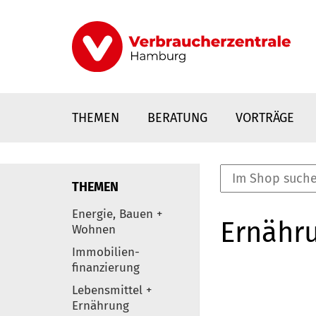
Direkt
zum
Inhalt
THEMEN
BERATUNG
VORTRÄGE
THEMEN
nstaltungen
Energie, Bauen +
Ernähr
0
Wohnen
Elemente
Immobilien-
finanzierung
Lebensmittel +
Ernährung