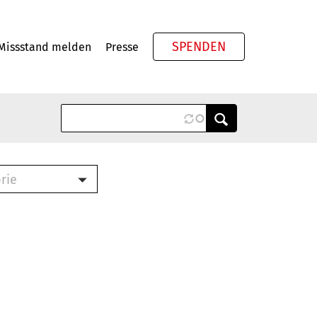
SPENDEN
Missstand melden
Presse
Meta
rie
ook (PDF)
terbrief (RTF)
roschüre (PDF)
cklisten (PDF)
schüre
ch