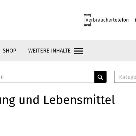
Verbrauchertelefon
SHOP
WEITERE INHALTE
Katego
E-B
Mus
ung und Lebensmittel
E-B
Che
Bro
Bu