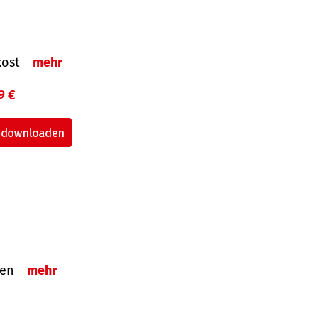
nkost
mehr
9 €
nden
mehr