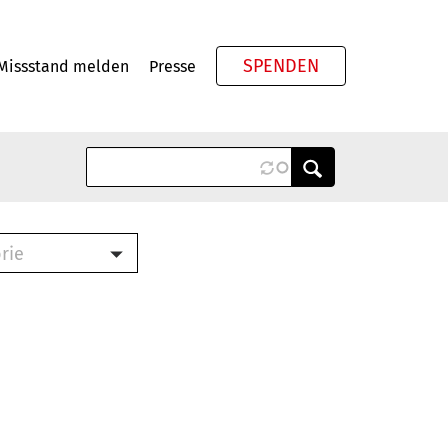
SPENDEN
Missstand melden
Presse
Meta
rie
ook (PDF)
terbrief (RTF)
roschüre (PDF)
cklisten (PDF)
schüre
ch