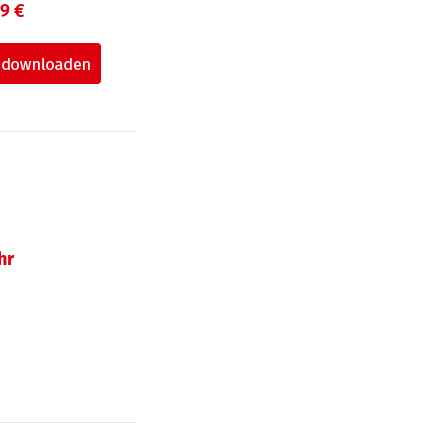
99 €
hr