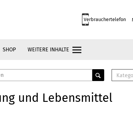
Verbrauchertelefon
SHOP
WEITERE INHALTE
Katego
E-B
Mus
ung und Lebensmittel
E-B
Che
Bro
Bu