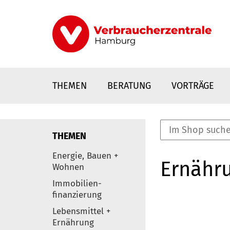
Direkt
zum
Inhalt
THEMEN
BERATUNG
VORTRÄGE
THEMEN
nstaltungen
Energie, Bauen +
Ernähr
0
Wohnen
Elemente
Immobilien-
finanzierung
Lebensmittel +
Ernährung