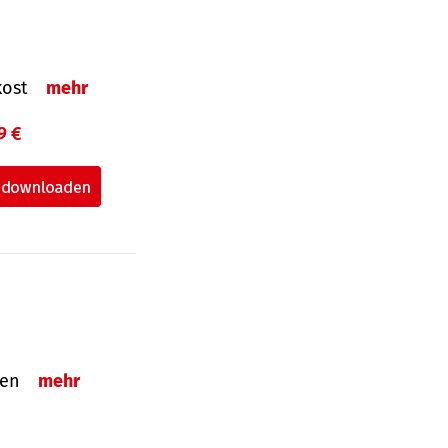
nkost
mehr
9 €
nden
mehr