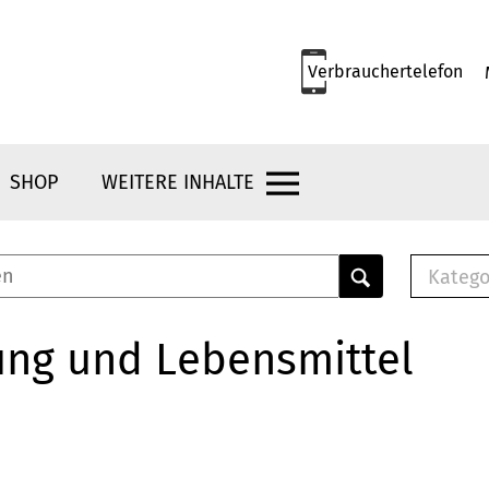
Verbrauchertelefon
SHOP
WEITERE INHALTE
Katego
E-B
Mus
ung und Lebensmittel
E-B
Che
Bro
Bu