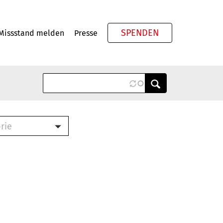
SPENDEN
Missstand melden
Presse
Meta
rie
ook (PDF)
terbrief (RTF)
roschüre (PDF)
cklisten (PDF)
schüre
ch