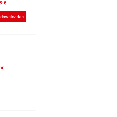
99 €
hr