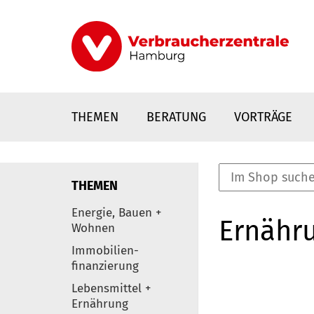
Direkt
zum
Inhalt
THEMEN
BERATUNG
VORTRÄGE
THEMEN
nstaltungen
Energie, Bauen +
Ernähr
0
Wohnen
Elemente
Immobilien-
finanzierung
Lebensmittel +
Ernährung