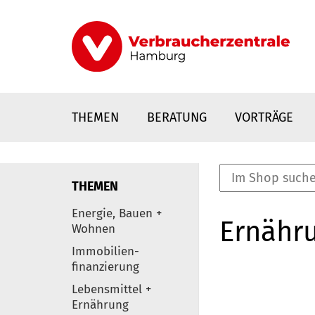
Direkt
zum
Inhalt
THEMEN
BERATUNG
VORTRÄGE
THEMEN
nstaltungen
Energie, Bauen +
Ernähr
0
Wohnen
Elemente
Immobilien-
finanzierung
Lebensmittel +
Ernährung