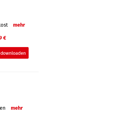
nkost
mehr
9 €
nden
mehr