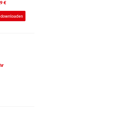
99 €
hr