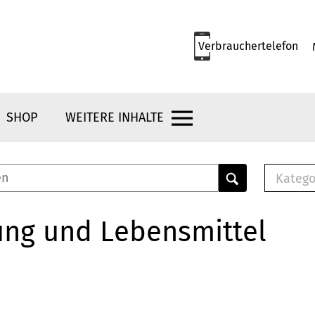
Verbrauchertelefon
SHOP
WEITERE INHALTE
Katego
E-B
Mus
ung und Lebensmittel
E-B
Che
Bro
Bu