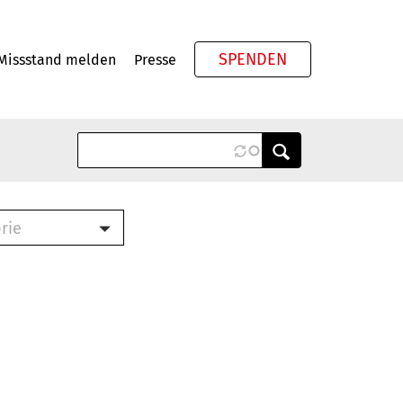
SPENDEN
Missstand melden
Presse
Meta
rie
ook (PDF)
terbrief (RTF)
roschüre (PDF)
cklisten (PDF)
schüre
ch