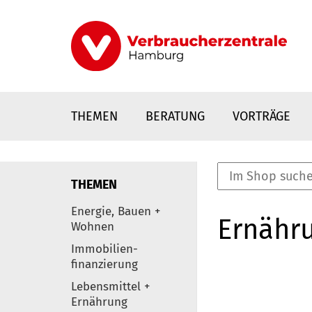
Direkt
zum
Inhalt
THEMEN
BERATUNG
VORTRÄGE
THEMEN
nstaltungen
Energie, Bauen +
Ernähr
0
Wohnen
Elemente
Immobilien-
finanzierung
Lebensmittel +
Ernährung