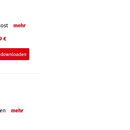
nkost
mehr
9 €
nden
mehr