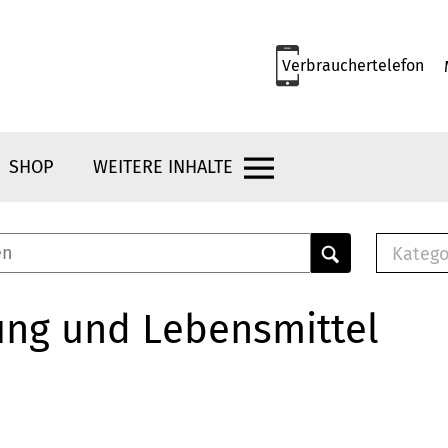
Verbrauchertelefon
SHOP
WEITERE INHALTE
Katego
E-B
Mus
ung und Lebensmittel
E-B
Che
Bro
Bu