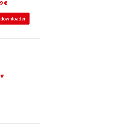
99 €
hr