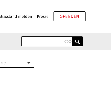
SPENDEN
Missstand melden
Presse
Meta
rie
ook (PDF)
terbrief (RTF)
roschüre (PDF)
cklisten (PDF)
schüre
ch