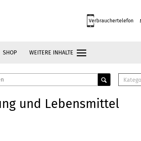
Verbrauchertelefon
SHOP
WEITERE INHALTE
Katego
E-B
Mus
ung und Lebensmittel
E-B
Che
Bro
Bu