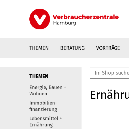
Direkt
zum
Inhalt
THEMEN
BERATUNG
VORTRÄGE
THEMEN
nstaltungen
Energie, Bauen +
Ernähr
0
Wohnen
Elemente
Immobilien-
finanzierung
Lebensmittel +
Ernährung