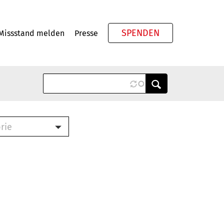
SPENDEN
Missstand melden
Presse
Meta
rie
ook (PDF)
terbrief (RTF)
roschüre (PDF)
cklisten (PDF)
schüre
ch