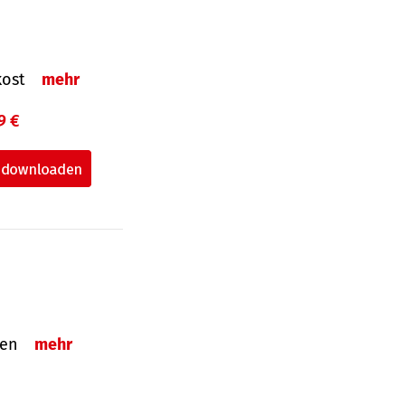
nkost
mehr
9 €
nden
mehr