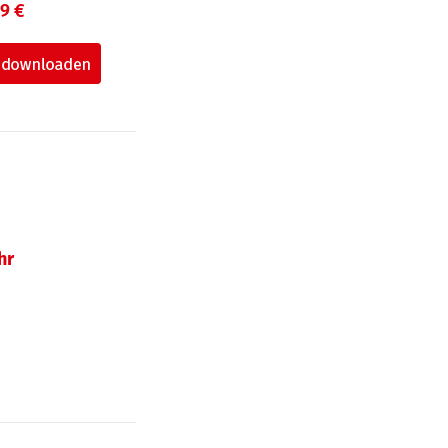
99 €
hr