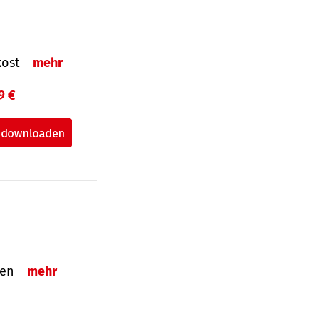
nkost
mehr
9 €
nden
mehr