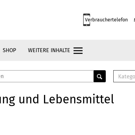
Verbrauchertelefon
SHOP
WEITERE INHALTE
Katego
E-B
Mus
ung und Lebensmittel
E-B
Che
Bro
Bu