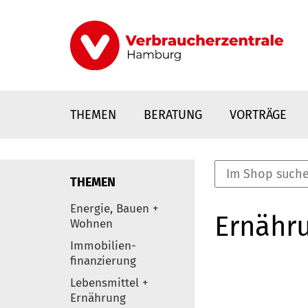
Direkt
zum
Inhalt
THEMEN
BERATUNG
VORTRÄGE
THEMEN
nstaltungen
Energie, Bauen +
Ernähr
0
Wohnen
Elemente
Immobilien-
finanzierung
Lebensmittel +
Ernährung