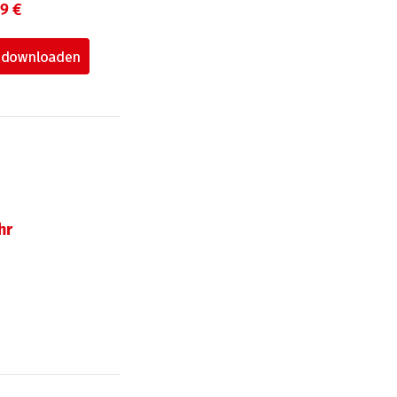
99 €
hr