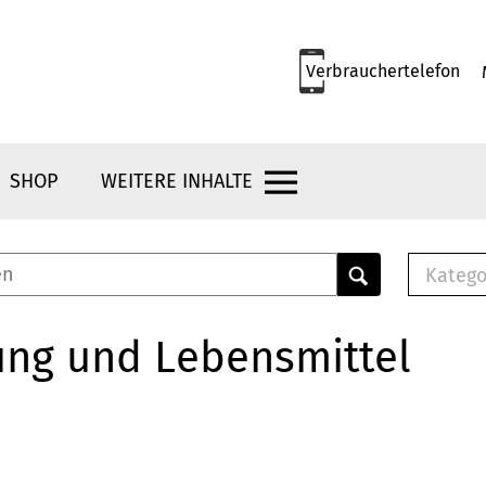
Verbrauchertelefon
SHOP
WEITERE INHALTE
Katego
E-B
Mus
ung und Lebensmittel
E-B
Che
Bro
Bu