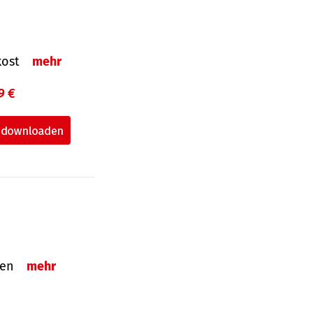
nkost
mehr
9 €
nden
mehr