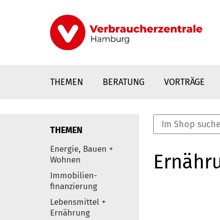
Direkt
zum
Inhalt
THEMEN
BERATUNG
VORTRÄGE
THEMEN
nstaltungen
Energie, Bauen +
Ernähr
0
Wohnen
Elemente
Immobilien-
finanzierung
Lebensmittel +
Ernährung