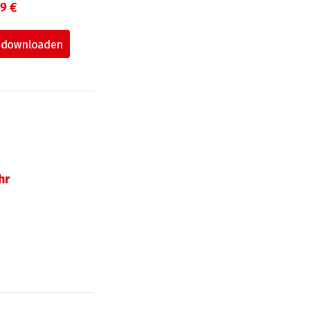
99 €
hr