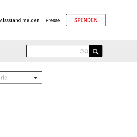
SPENDEN
Missstand melden
Presse
Meta
rie
ook (PDF)
terbrief (RTF)
roschüre (PDF)
cklisten (PDF)
schüre
ch