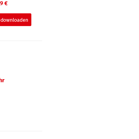
99 €
hr