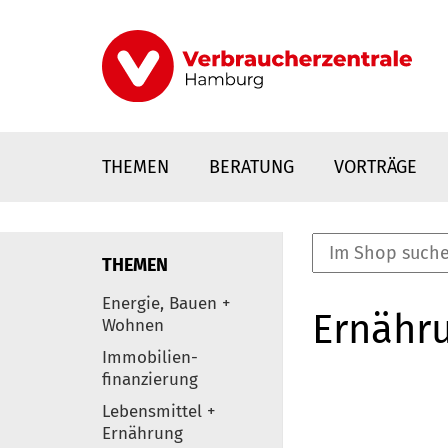
Direkt
zum
Inhalt
THEMEN
BERATUNG
VORTRÄGE
THEMEN
nstaltungen
Energie, Bauen +
Ernähr
0
Wohnen
Elemente
Immobilien-
finanzierung
Lebensmittel +
Ernährung