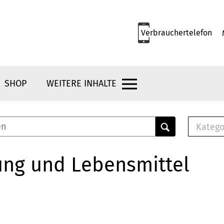
Verbrauchertelefon
SHOP
WEITERE INHALTE
Katego
E-B
Mus
ung und Lebensmittel
E-B
Che
Bro
Bu