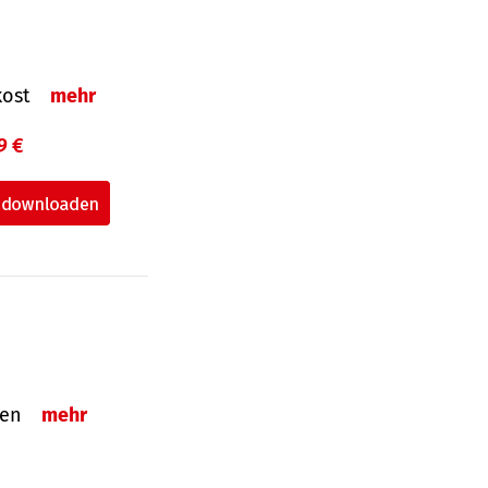
nkost
mehr
9 €
nden
mehr