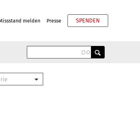
SPENDEN
Missstand melden
Presse
Meta
rie
ook (PDF)
terbrief (RTF)
roschüre (PDF)
cklisten (PDF)
schüre
ch