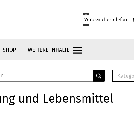
Verbrauchertelefon
SHOP
WEITERE INHALTE
Katego
E-B
Mus
ung und Lebensmittel
E-B
Che
Bro
Bu