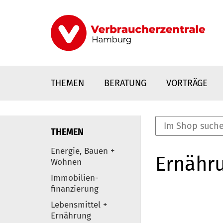
Direkt
zum
Inhalt
THEMEN
BERATUNG
VORTRÄGE
THEMEN
nstaltungen
Energie, Bauen +
Ernähr
0
Wohnen
Elemente
Immobilien-
finanzierung
Lebensmittel +
Ernährung