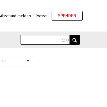
SPENDEN
Missstand melden
Presse
Meta
rie
ook (PDF)
terbrief (RTF)
roschüre (PDF)
cklisten (PDF)
schüre
ch