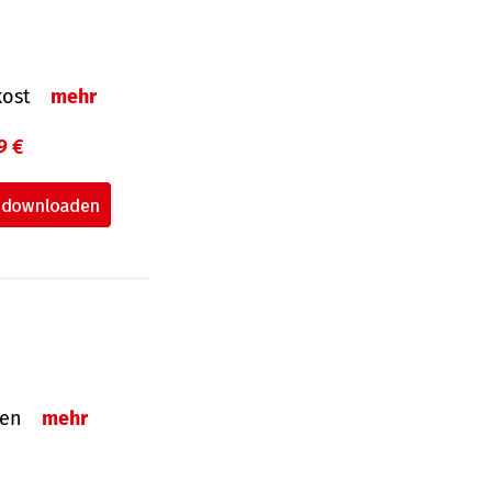
nkost
mehr
9 €
nden
mehr