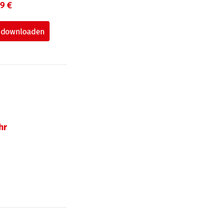
99 €
hr