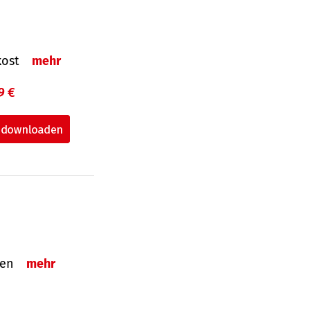
nkost
mehr
9 €
nden
mehr