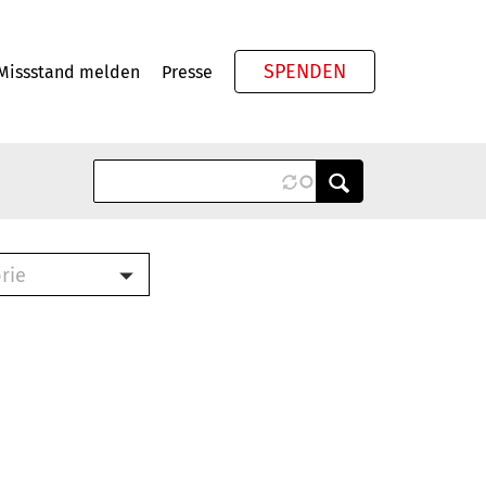
SPENDEN
Missstand melden
Presse
Meta
rie
ook (PDF)
terbrief (RTF)
roschüre (PDF)
cklisten (PDF)
schüre
ch