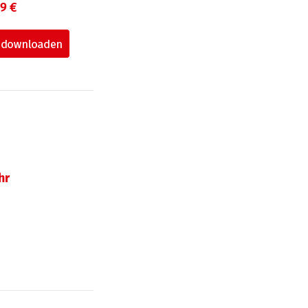
99 €
hr