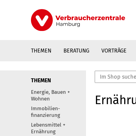
Direkt
zum
Inhalt
THEMEN
BERATUNG
VORTRÄGE
THEMEN
nstaltungen
Energie, Bauen +
Ernähr
0
Wohnen
Elemente
Immobilien-
finanzierung
Lebensmittel +
Ernährung