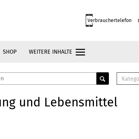
Verbrauchertelefon
SHOP
WEITERE INHALTE
Katego
E-B
Mus
ung und Lebensmittel
E-B
Che
Bro
Bu