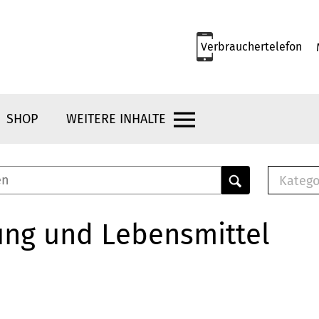
Verbrauchertelefon
SHOP
WEITERE INHALTE
Katego
E-B
Mus
ung und Lebensmittel
E-B
Che
Bro
Bu