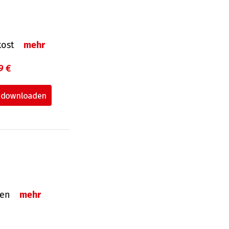
nkost
mehr
9 €
nden
mehr