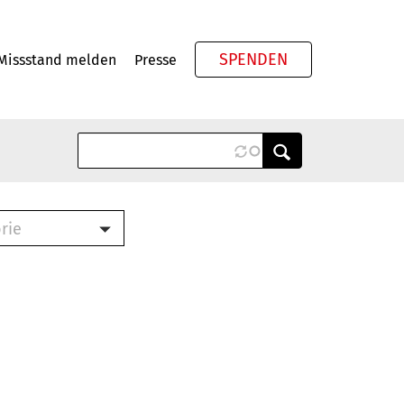
SPENDEN
Missstand melden
Presse
Meta
rie
ook (PDF)
terbrief (RTF)
roschüre (PDF)
cklisten (PDF)
schüre
ch