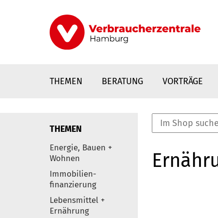
Direkt
zum
Inhalt
THEMEN
BERATUNG
VORTRÄGE
THEMEN
nstaltungen
Energie, Bauen +
Ernähr
0
Wohnen
Elemente
Immobilien-
finanzierung
Lebensmittel +
Ernährung