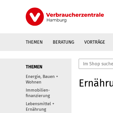
Direkt
zum
Inhalt
THEMEN
BERATUNG
VORTRÄGE
THEMEN
nstaltungen
Energie, Bauen +
Ernähr
0
Wohnen
Elemente
Immobilien-
finanzierung
Lebensmittel +
Ernährung