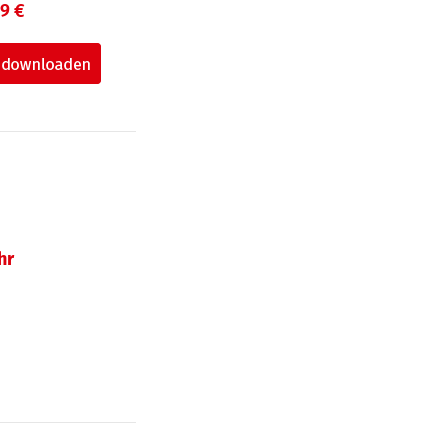
99 €
hr