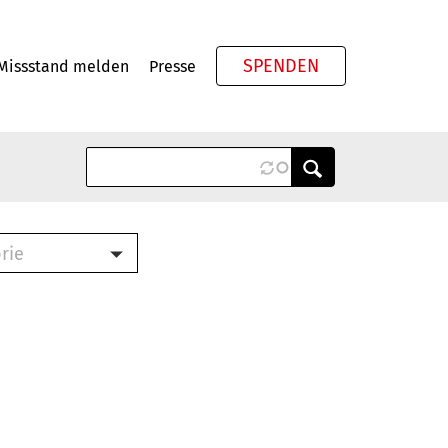
SPENDEN
Missstand melden
Presse
Meta
rie
ook (PDF)
terbrief (RTF)
roschüre (PDF)
cklisten (PDF)
schüre
ch