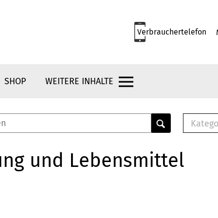
Verbrauchertelefon
SHOP
WEITERE INHALTE
Katego
E-B
Mus
ung und Lebensmittel
E-B
Che
Bro
Bu