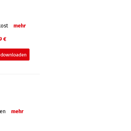
nkost
mehr
9 €
nden
mehr