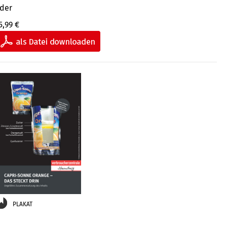
der
5,99 €
PLAKAT