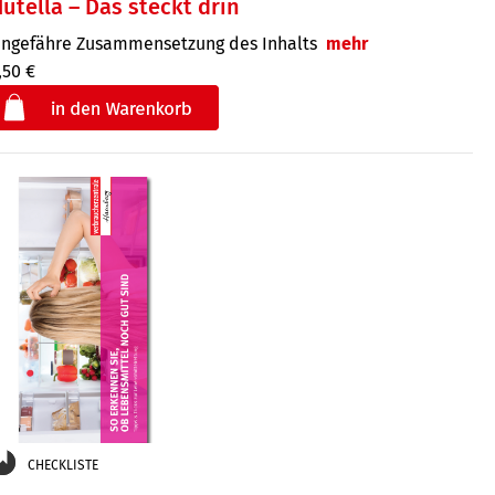
utella – Das steckt drin
ngefähre Zusammensetzung des Inhalts
mehr
,50 €
€
der
CHECKLISTE