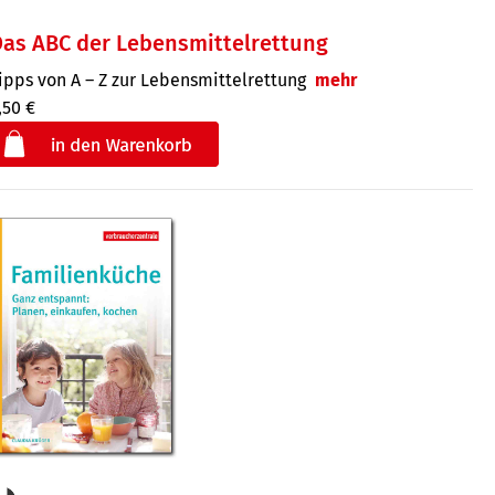
as ABC der Lebensmittelrettung
ipps von A – Z zur Lebensmittelrettung
mehr
,50 €
€
der