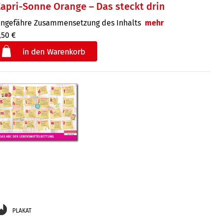
apri-Sonne Orange – Das steckt drin
ngefähre Zu­sammen­setzung des Inhalts
mehr
,50 €
€
der
PLAKAT