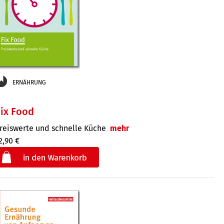
ERNÄHRUNG
ix Food
reiswerte und schnelle Küche
mehr
2,90 €
€
der