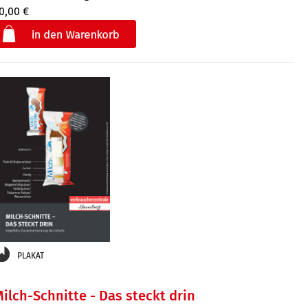
0,00 €
€
der
PLAKAT
ilch-Schnitte - Das steckt drin