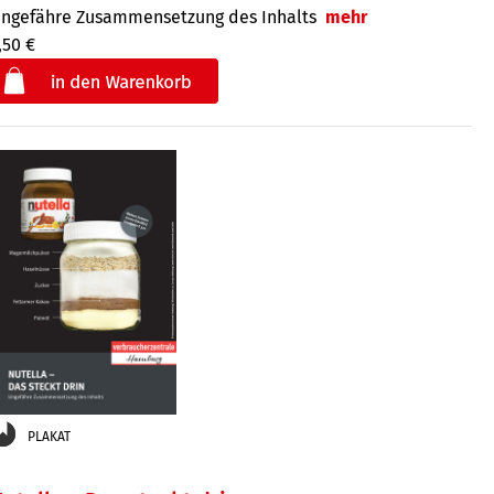
ngefähre Zu­sammen­setzung des Inhalts
mehr
,50 €
€
der
PLAKAT