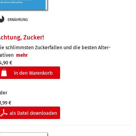
ERNÄHRUNG
chtung, Zucker!
ie schlimmsten Zucker­fallen und die besten Alter­
ativen
mehr
4,90 €
der
1,99 €