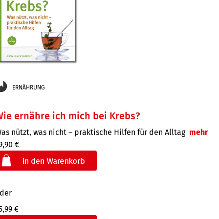
ERNÄHRUNG
ie ernähre ich mich bei Krebs?
as nützt, was nicht – praktische Hilfen für den Alltag
mehr
9,90 €
der
5,99 €