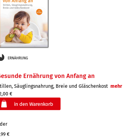
ERNÄHRUNG
Gesunde Ernährung von Anfang an
tillen, Säuglingsnahrung, Breie und Gläschenkost
mehr
2,00 €
der
,99 €