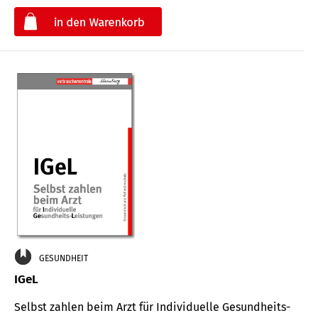
€
GESUNDHEIT
IGeL
Selbst zahlen beim Arzt für Indi­vidu­elle Gesund­heits-