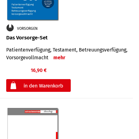
VORSORGEN
Das Vorsorge-Set
Patienten­ver­fügung, Testa­ment, Be­treuungs­verfü­gung,
Vor­sorge­voll­macht
mehr
16,90 €
€