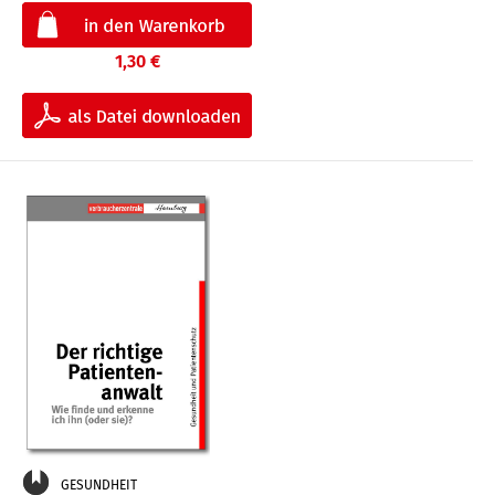
1,30 €
GESUNDHEIT