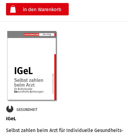
€
GESUNDHEIT
IGeL
Selbst zahlen beim Arzt für Indi­vidu­elle Gesund­heits-