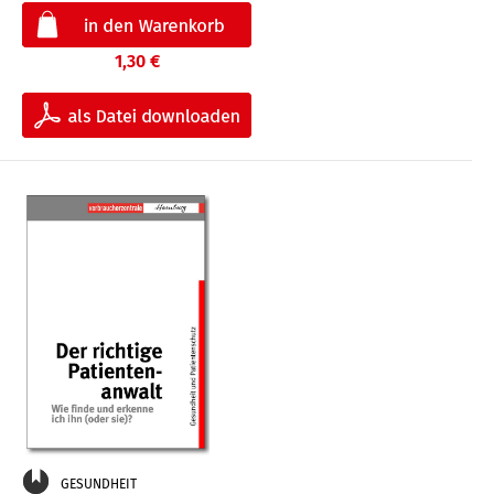
1,30 €
GESUNDHEIT