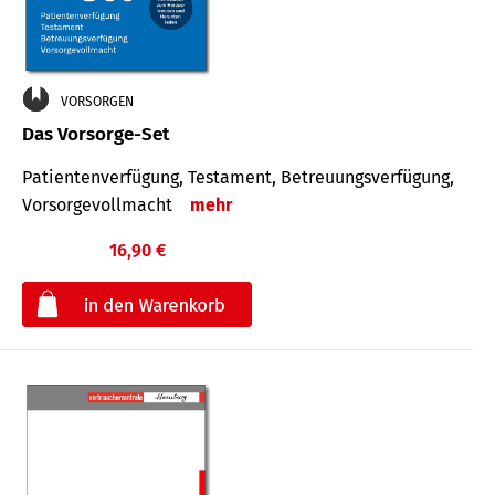
VORSORGEN
Das Vorsorge-Set
Patienten­ver­fügung, Testa­ment, Be­treuungs­verfü­gung,
Vor­sorge­voll­macht
mehr
16,90 €
€