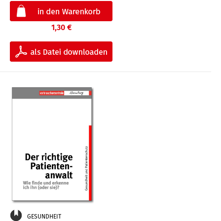
1,30 €
GESUNDHEIT