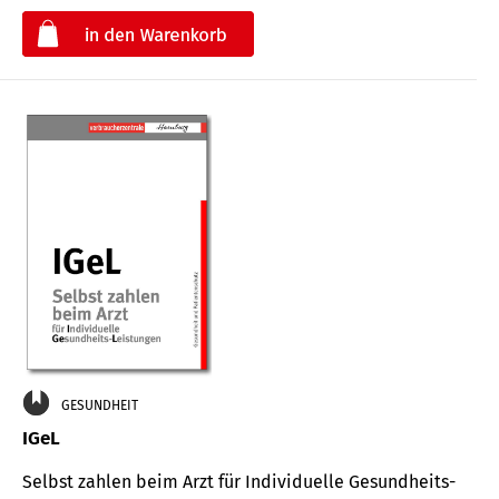
€
GESUNDHEIT
IGeL
Selbst zahlen beim Arzt für Indi­vidu­elle Gesund­heits-