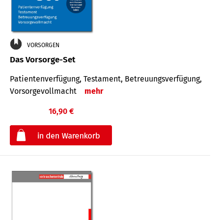
VORSORGEN
Das Vorsorge-Set
Patienten­ver­fügung, Testa­ment, Be­treuungs­verfü­gung,
Vor­sorge­voll­macht
mehr
16,90 €
€