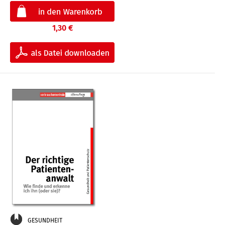
1,30 €
GESUNDHEIT