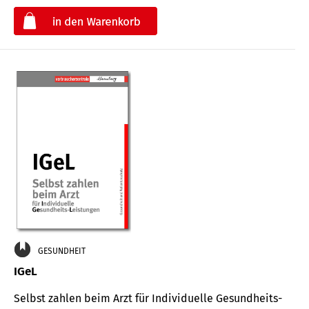
€
GESUNDHEIT
IGeL
Selbst zahlen beim Arzt für Indi­vidu­elle Gesund­heits-