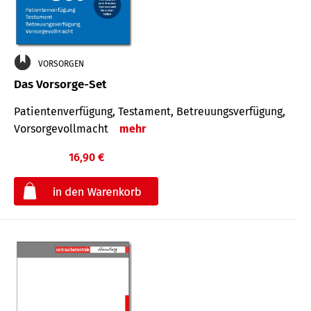
VORSORGEN
Das Vorsorge-Set
Patienten­ver­fügung, Testa­ment, Be­treuungs­verfü­gung,
Vor­sorge­voll­macht
mehr
16,90 €
€