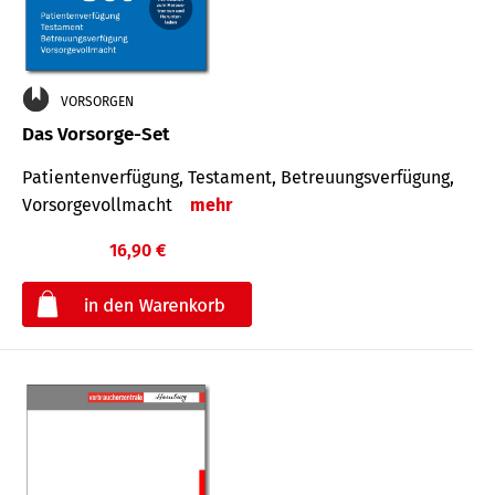
VORSORGEN
Das Vorsorge-Set
Patienten­ver­fügung, Testa­ment, Be­treuungs­verfü­gung,
Vor­sorge­voll­macht
mehr
16,90 €
€