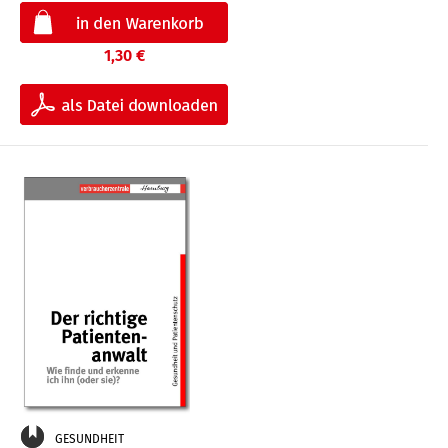
1,30 €
GESUNDHEIT