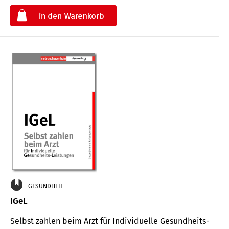
€
GESUNDHEIT
IGeL
Selbst zahlen beim Arzt für Indi­vidu­elle Gesund­heits-