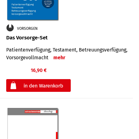
VORSORGEN
Das Vorsorge-Set
Patienten­ver­fügung, Testa­ment, Be­treuungs­verfü­gung,
Vor­sorge­voll­macht
mehr
16,90 €
€