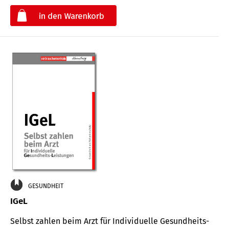
€
GESUNDHEIT
IGeL
Selbst zahlen beim Arzt für Indi­vidu­elle Gesund­heits-