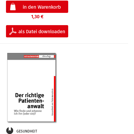
1,30 €
GESUNDHEIT