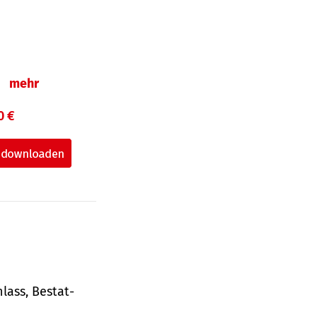
n
mehr
0 €
lass, Bestat­