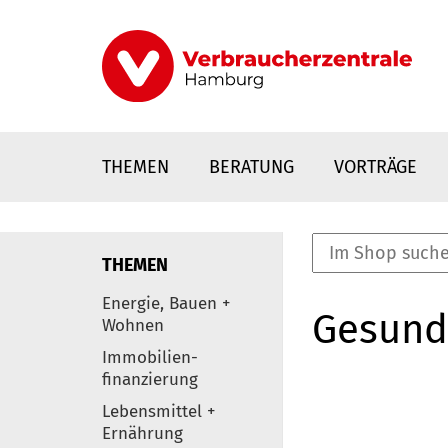
Direkt
zum
Inhalt
THEMEN
BERATUNG
VORTRÄGE
THEMEN
nstaltungen
Energie, Bauen +
Gesund
0
Wohnen
Elemente
Immobilien-
finanzierung
Lebensmittel +
Ernährung