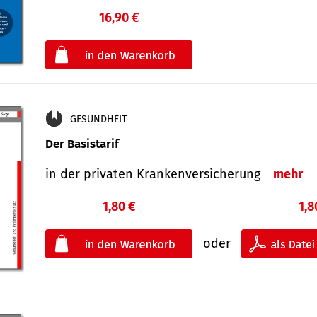
16,90 €
€
oder
GESUNDHEIT
Der Basistarif
in der privaten Kran­ken­ver­siche­rung
mehr
1,80 €
1,8
oder