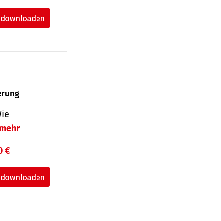
herung
Wie
mehr
0 €