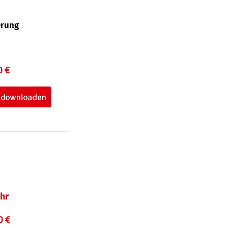
erung
0 €
hr
0 €