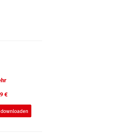
hr
99 €