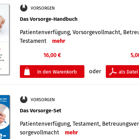
VORSORGEN
Das Vorsorge-Handbuch
Patientenverfügung, Vorsorgevollmacht, Betre
Testament
mehr
16,00 €
5,0
oder
VORSORGEN
Das Vorsorge-Set
Patienten­ver­fügung, Testa­ment, Be­treuungs­ver
sorge­voll­macht
mehr