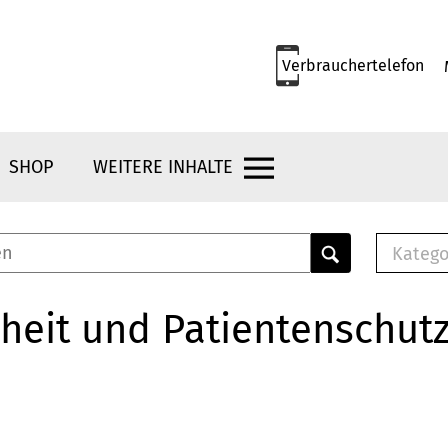
Verbrauchertelefon
SHOP
WEITERE INHALTE
Katego
E-B
Mus
heit und Patientenschut
E-B
Che
Bro
Bu