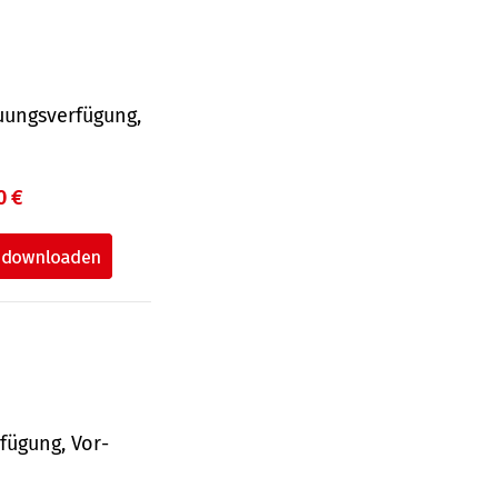
uungsverfügung,
0 €
fü­gung, Vor­