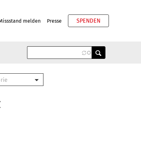
SPENDEN
Missstand melden
Presse
Meta
rie
ook (PDF)
terbrief (RTF)
z
roschüre (PDF)
cklisten (PDF)
schüre
ch