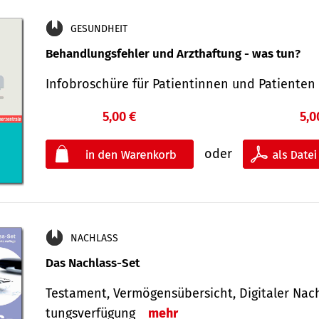
GESUNDHEIT
Behandlungsfehler und Arzthaftung - was tun?
Infobroschüre für Patientinnen und Patiente
5,00 €
5,0
oder
NACHLASS
Das Nachlass-Set
Testament, Vermögens­übersicht, Digitaler Nach­
tungs­ver­fügung
mehr