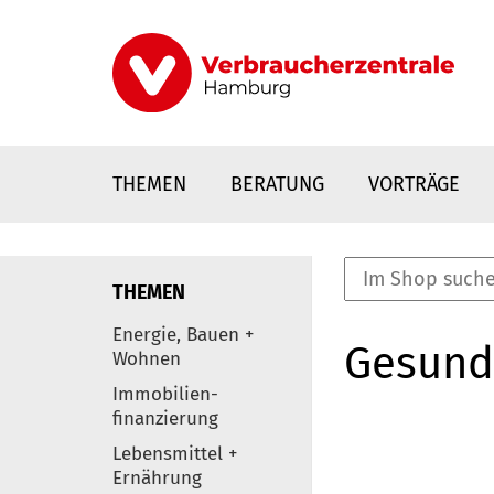
Direkt
zum
Inhalt
THEMEN
BERATUNG
VORTRÄGE
THEMEN
nstaltungen
Energie, Bauen +
Gesund
0
Wohnen
Elemente
Immobilien-
finanzierung
Lebensmittel +
Ernährung