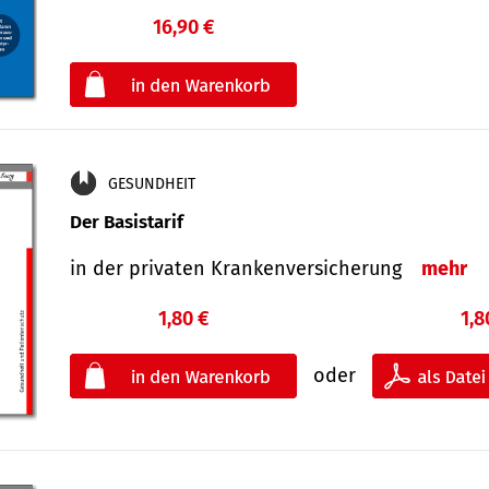
16,90 €
€
oder
GESUNDHEIT
Der Basistarif
in der privaten Kran­ken­ver­siche­rung
mehr
1,80 €
1,8
oder