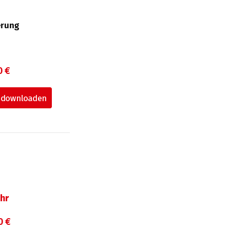
erung
0 €
hr
0 €