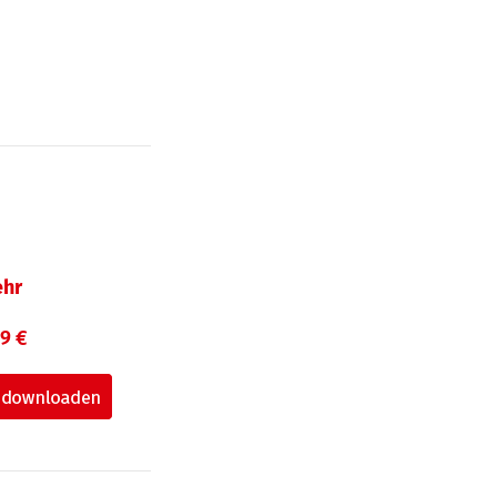
hr
99 €