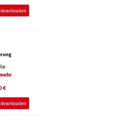
herung
Wie
mehr
0 €