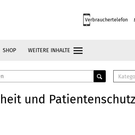
Verbrauchertelefon
SHOP
WEITERE INHALTE
Katego
E-B
Mus
heit und Patientenschut
E-B
Che
Bro
Bu