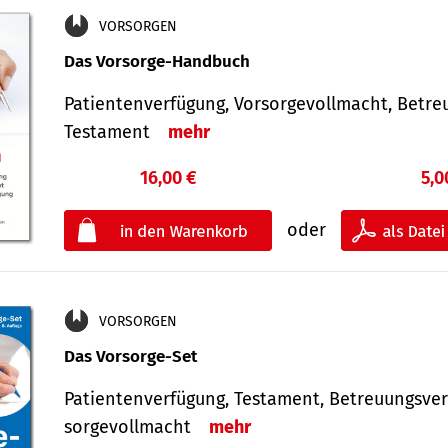
VORSORGEN
Das Vorsorge-Handbuch
Patientenverfügung, Vorsorgevollmacht, Betre
Testament
mehr
16,00 €
5,0
oder
VORSORGEN
Das Vorsorge-Set
Patienten­ver­fügung, Testa­ment, Be­treuungs­ver
sorge­voll­macht
mehr