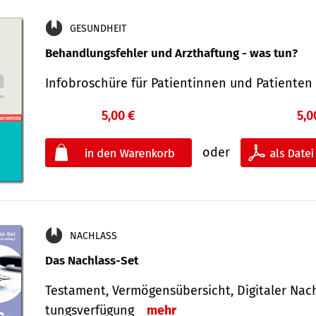
GESUNDHEIT
Behandlungsfehler und Arzthaftung - was tun?
Infobroschüre für Patientinnen und Patiente
5,00 €
5,0
oder
NACHLASS
Das Nachlass-Set
Testament, Vermögens­übersicht, Digitaler Nach­
tungs­ver­fügung
mehr