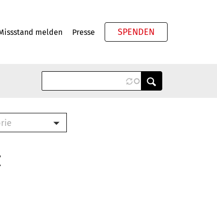
SPENDEN
Missstand melden
Presse
Meta
rie
ook (PDF)
terbrief (RTF)
z
roschüre (PDF)
cklisten (PDF)
schüre
ch