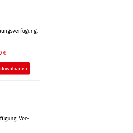
uungsverfügung,
0 €
fü­gung, Vor­