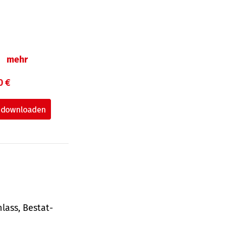
n
mehr
0 €
lass, Bestat­