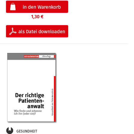
1,30 €
GESUNDHEIT