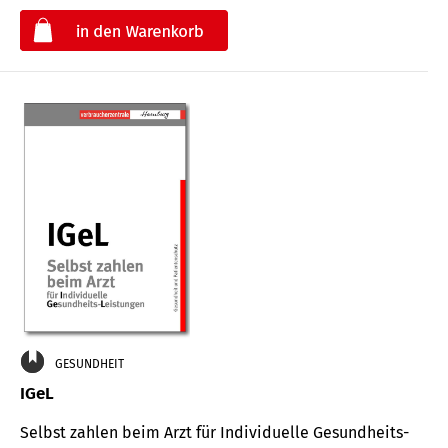
€
GESUNDHEIT
IGeL
Selbst zahlen beim Arzt für Indi­vidu­elle Gesund­heits-