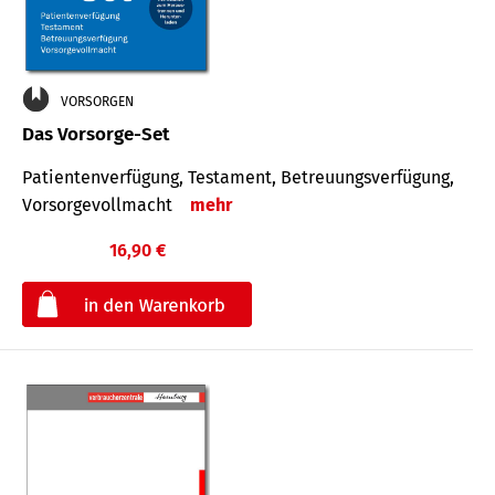
VORSORGEN
Das Vorsorge-Set
Patienten­ver­fügung, Testa­ment, Be­treuungs­verfü­gung,
Vor­sorge­voll­macht
mehr
16,90 €
€