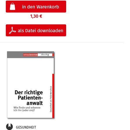
1,30 €
GESUNDHEIT