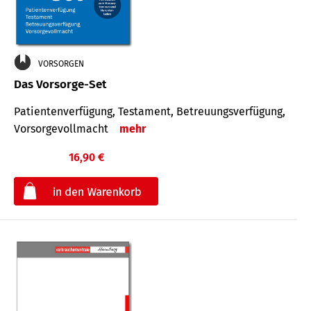
VORSORGEN
Das Vorsorge-Set
Patienten­ver­fügung, Testa­ment, Be­treuungs­verfü­gung,
Vor­sorge­voll­macht
mehr
16,90 €
€