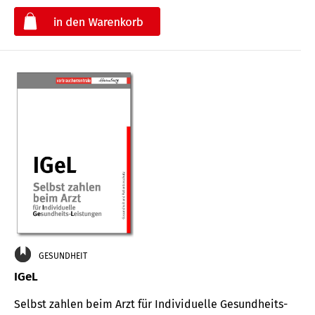
€
GESUNDHEIT
IGeL
Selbst zahlen beim Arzt für Indi­vidu­elle Gesund­heits-