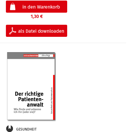
1,30 €
GESUNDHEIT