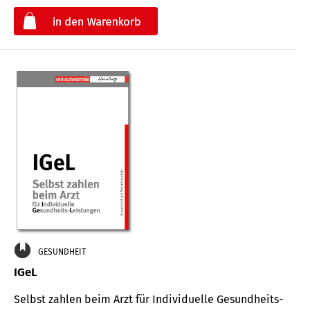
€
GESUNDHEIT
IGeL
Selbst zahlen beim Arzt für Indi­vidu­elle Gesund­heits-