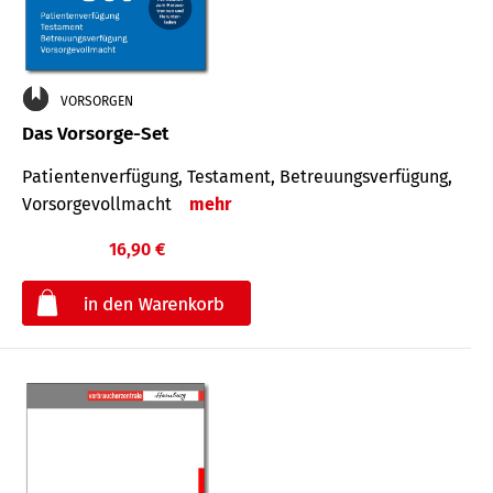
VORSORGEN
Das Vorsorge-Set
Patienten­ver­fügung, Testa­ment, Be­treuungs­verfü­gung,
Vor­sorge­voll­macht
mehr
16,90 €
€