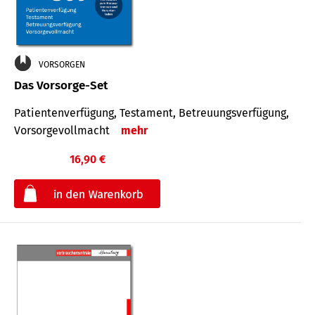
VORSORGEN
Das Vorsorge-Set
Patienten­ver­fügung, Testa­ment, Be­treuungs­verfü­gung,
Vor­sorge­voll­macht
mehr
16,90 €
€