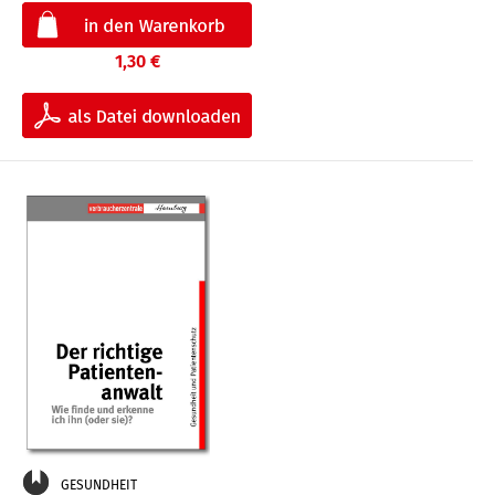
1,30 €
GESUNDHEIT