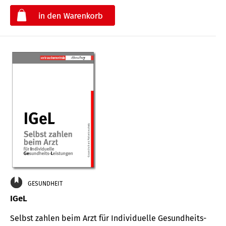
€
GESUNDHEIT
IGeL
Selbst zahlen beim Arzt für Indi­vidu­elle Gesund­heits-