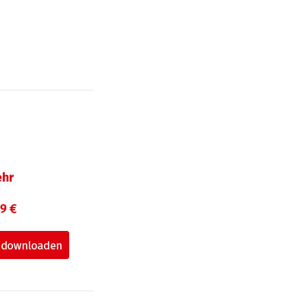
hr
99 €