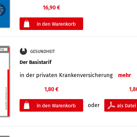
16,90 €
€
oder
GESUNDHEIT
Der Basistarif
in der privaten Kran­ken­ver­siche­rung
mehr
1,80 €
1,8
oder