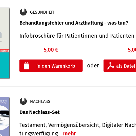
GESUNDHEIT
Behandlungsfehler und Arzthaftung - was tun?
Infobroschüre für Patientinnen und Patiente
5,00 €
5,0
oder
NACHLASS
Das Nachlass-Set
Testament, Vermögens­übersicht, Digitaler Nach­
tungs­ver­fügung
mehr