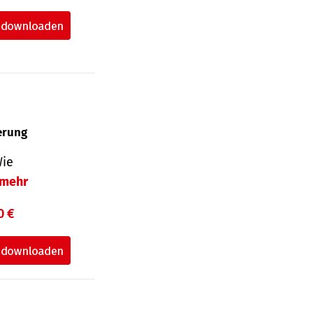
herung
Wie
mehr
0 €