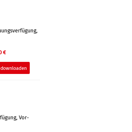
uungsverfügung,
0 €
fü­gung, Vor­