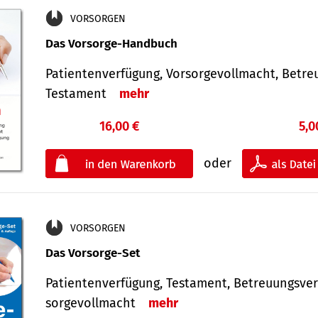
VORSORGEN
Das Vorsorge-Handbuch
Patientenverfügung, Vorsorgevollmacht, Betre
Testament
mehr
16,00 €
5,0
oder
VORSORGEN
Das Vorsorge-Set
Patienten­ver­fügung, Testa­ment, Be­treuungs­ver
sorge­voll­macht
mehr