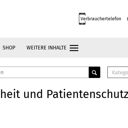
Verbrauchertelefon
SHOP
WEITERE INHALTE
Katego
E-B
Mus
heit und Patientenschut
E-B
Che
Bro
Bu