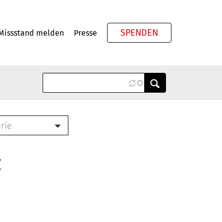
SPENDEN
Missstand melden
Presse
Meta
rie
ook (PDF)
terbrief (RTF)
z
roschüre (PDF)
cklisten (PDF)
schüre
ch