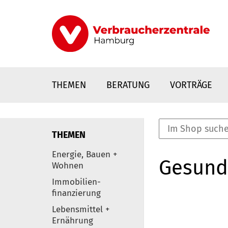
Direkt
zum
Inhalt
THEMEN
BERATUNG
VORTRÄGE
THEMEN
nstaltungen
Energie, Bauen +
Gesund
0
Wohnen
Elemente
Immobilien-
finanzierung
Lebensmittel +
Ernährung