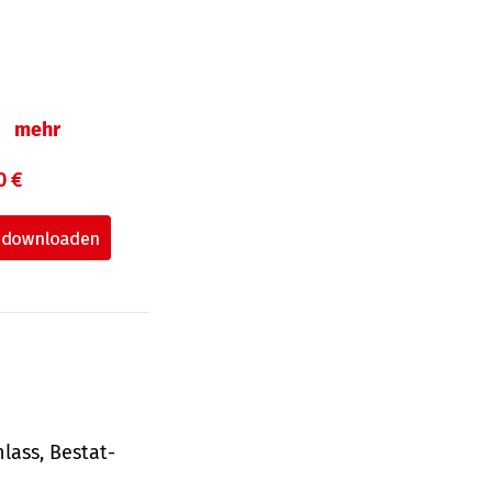
n
mehr
0 €
lass, Bestat­