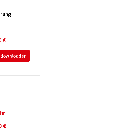
erung
0 €
hr
0 €