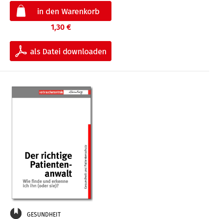
1,30 €
GESUNDHEIT