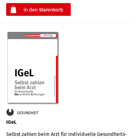
€
GESUNDHEIT
IGeL
Selbst zahlen beim Arzt für Indi­vidu­elle Gesund­heits-