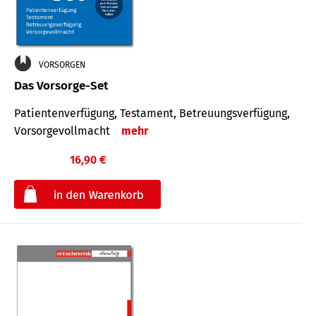
VORSORGEN
Das Vorsorge-Set
Patienten­ver­fügung, Testa­ment, Be­treuungs­verfü­gung,
Vor­sorge­voll­macht
mehr
16,90 €
€