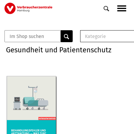
Direkt
Navig
zum
aktiv
Inhalt
Kategorie
0
Veranstaltungen
E-Book (PDF)
Gesundheit und Patientenschutz
Elemente
Musterbrief (RTF)
E-Broschüre (PDF
Checklisten (PDF)
Broschüre
Buch