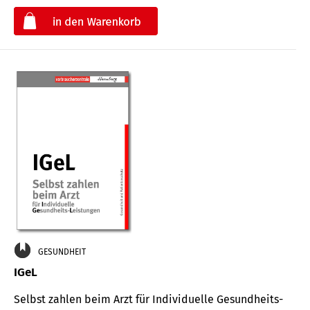
€
GESUNDHEIT
IGeL
Selbst zahlen beim Arzt für Indi­vidu­elle Gesund­heits-