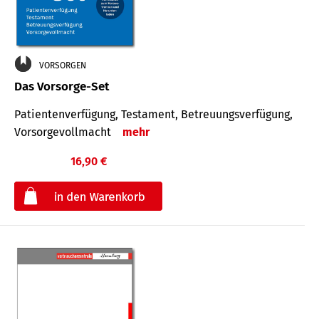
VORSORGEN
Das Vorsorge-Set
Patienten­ver­fügung, Testa­ment, Be­treuungs­verfü­gung,
Vor­sorge­voll­macht
mehr
16,90 €
€