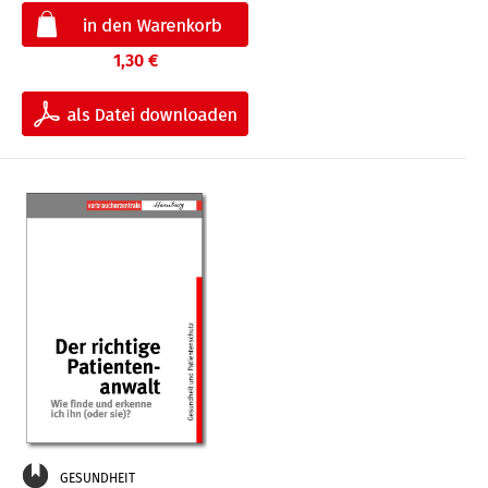
1,30 €
GESUNDHEIT