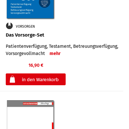
VORSORGEN
Das Vorsorge-Set
Patienten­ver­fügung, Testa­ment, Be­treuungs­verfü­gung,
Vor­sorge­voll­macht
mehr
16,90 €
€