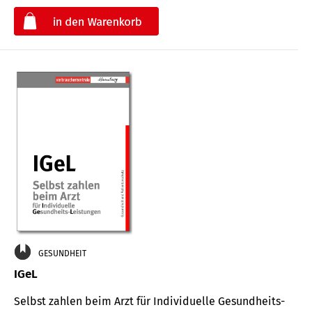
€
GESUNDHEIT
IGeL
Selbst zahlen beim Arzt für Indi­vidu­elle Gesund­heits-