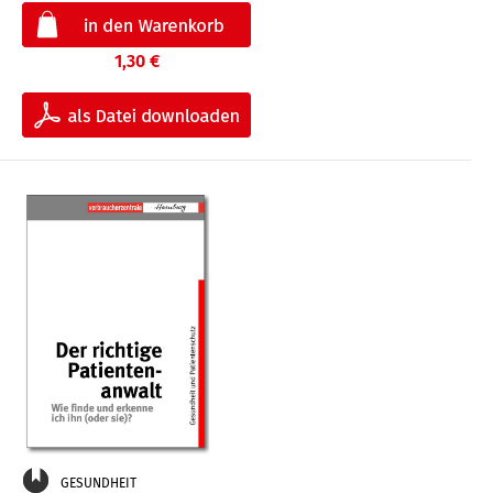
1,30 €
GESUNDHEIT