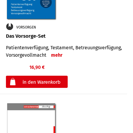
VORSORGEN
Das Vorsorge-Set
Patienten­ver­fügung, Testa­ment, Be­treuungs­verfü­gung,
Vor­sorge­voll­macht
mehr
16,90 €
€