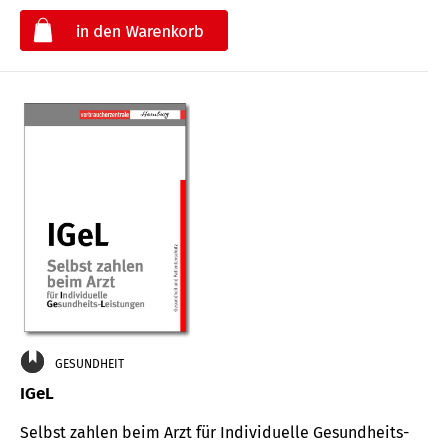
€
GESUNDHEIT
IGeL
Selbst zahlen beim Arzt für Indi­vidu­elle Gesund­heits-