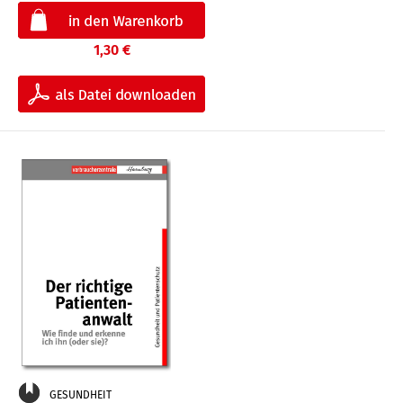
1,30 €
GESUNDHEIT