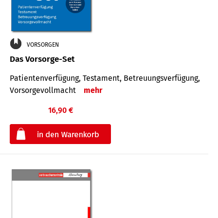
VORSORGEN
Das Vorsorge-Set
Patienten­ver­fügung, Testa­ment, Be­treuungs­verfü­gung,
Vor­sorge­voll­macht
mehr
16,90 €
€