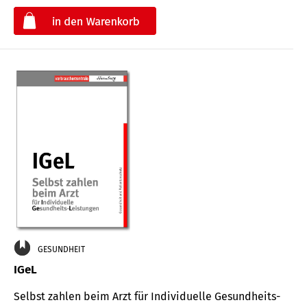
€
GESUNDHEIT
IGeL
Selbst zahlen beim Arzt für Indi­vidu­elle Gesund­heits-