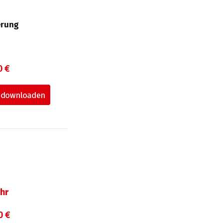
erung
0 €
hr
0 €