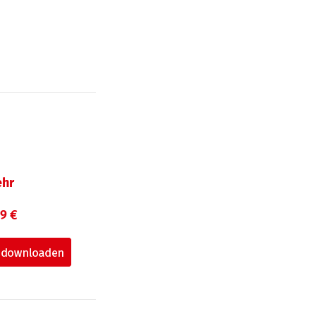
hr
99 €