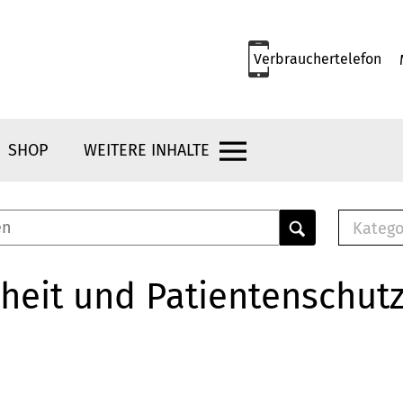
Verbrauchertelefon
SHOP
WEITERE INHALTE
Katego
E-B
Mus
heit und Patientenschut
E-B
Che
Bro
Bu