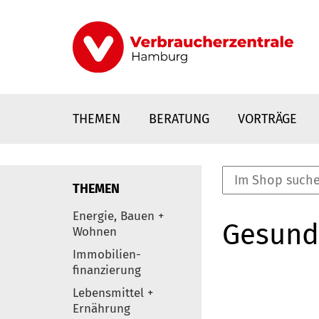
Direkt
zum
Inhalt
THEMEN
BERATUNG
VORTRÄGE
THEMEN
nstaltungen
Energie, Bauen +
Gesund
0
Wohnen
Elemente
Immobilien-
finanzierung
Lebensmittel +
Ernährung