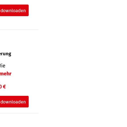
herung
Wie
mehr
0 €