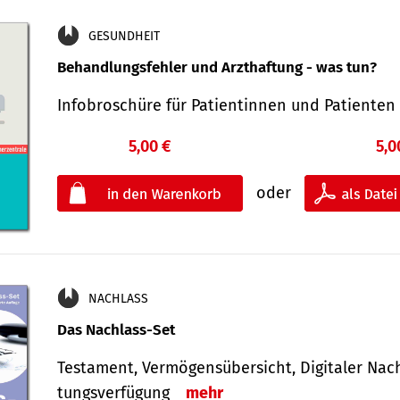
GESUNDHEIT
Behandlungsfehler und Arzthaftung - was tun?
Infobroschüre für Patientinnen und Patiente
5,00 €
5,0
oder
NACHLASS
Das Nachlass-Set
Testament, Vermögens­übersicht, Digitaler Nach­
tungs­ver­fügung
mehr