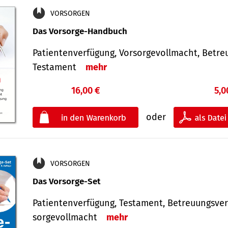
VORSORGEN
Das Vorsorge-Handbuch
Patientenverfügung, Vorsorgevollmacht, Betre
Testament
mehr
16,00 €
5,0
oder
VORSORGEN
Das Vorsorge-Set
Patienten­ver­fügung, Testa­ment, Be­treuungs­ver
sorge­voll­macht
mehr