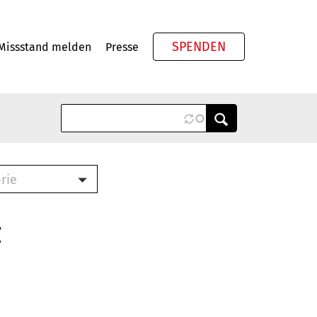
SPENDEN
Missstand melden
Presse
Meta
rie
ook (PDF)
terbrief (RTF)
z
roschüre (PDF)
cklisten (PDF)
schüre
ch