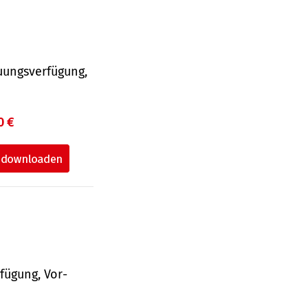
uungsverfügung,
0 €
fü­gung, Vor­