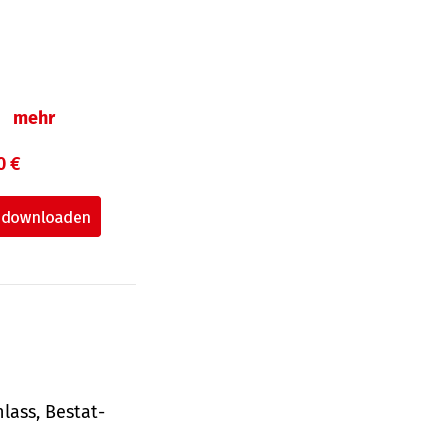
n
mehr
0 €
lass, Bestat­