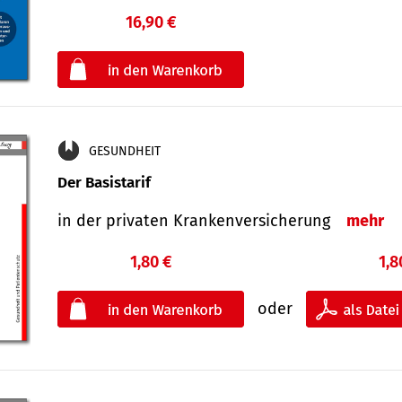
16,90 €
€
oder
GESUNDHEIT
Der Basistarif
in der privaten Kran­ken­ver­siche­rung
mehr
1,80 €
1,8
oder