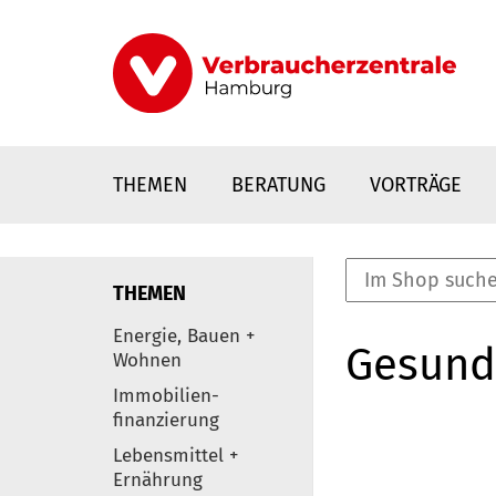
Direkt
zum
Inhalt
THEMEN
BERATUNG
VORTRÄGE
THEMEN
nstaltungen
Energie, Bauen +
Gesund
0
Wohnen
Elemente
Immobilien-
finanzierung
Lebensmittel +
Ernährung