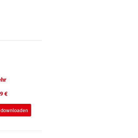
hr
99 €