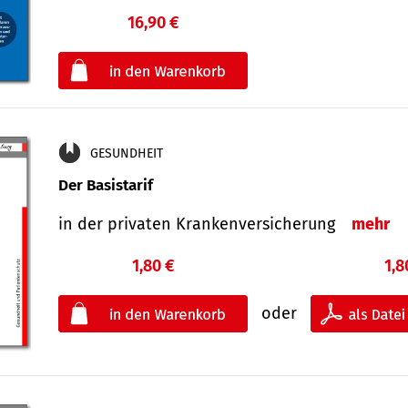
16,90 €
€
oder
GESUNDHEIT
Der Basistarif
in der privaten Kran­ken­ver­siche­rung
mehr
1,80 €
1,8
oder