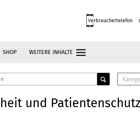
Verbrauchertelefon
SHOP
WEITERE INHALTE
Katego
E-B
Mus
heit und Patientenschut
E-B
Che
Bro
Bu