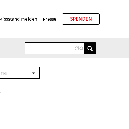
SPENDEN
Missstand melden
Presse
Meta
rie
ook (PDF)
terbrief (RTF)
z
roschüre (PDF)
cklisten (PDF)
schüre
ch