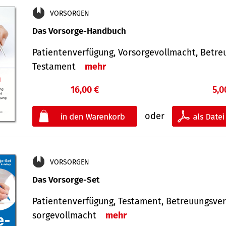
VORSORGEN
Das Vorsorge-Handbuch
Patientenverfügung, Vorsorgevollmacht, Betre
Testament
mehr
16,00 €
5,0
oder
VORSORGEN
Das Vorsorge-Set
Patienten­ver­fügung, Testa­ment, Be­treuungs­ver
sorge­voll­macht
mehr