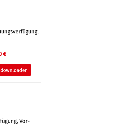
uungsverfügung,
0 €
fü­gung, Vor­