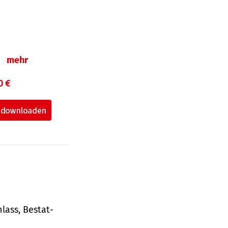
n
mehr
0 €
lass, Bestat­