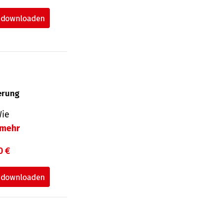
herung
Wie
mehr
0 €