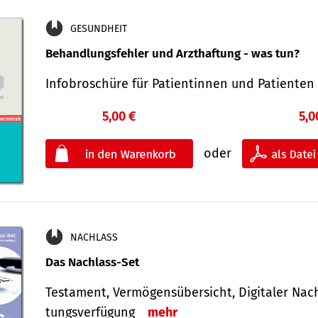
GESUNDHEIT
Behandlungsfehler und Arzthaftung - was tun?
Infobroschüre für Patientinnen und Patiente
5,00 €
5,0
oder
NACHLASS
Das Nachlass-Set
Testament, Vermögens­übersicht, Digitaler Nach­
tungs­ver­fügung
mehr