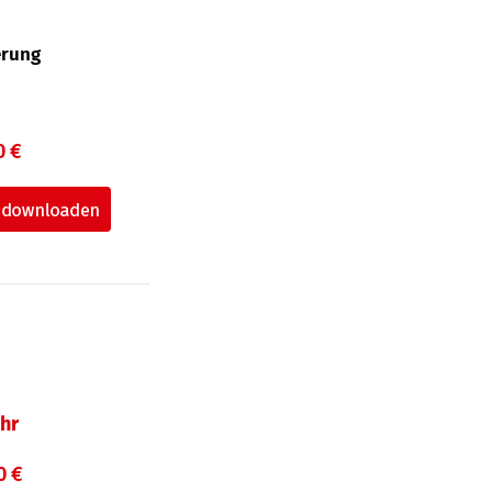
erung
0 €
hr
0 €