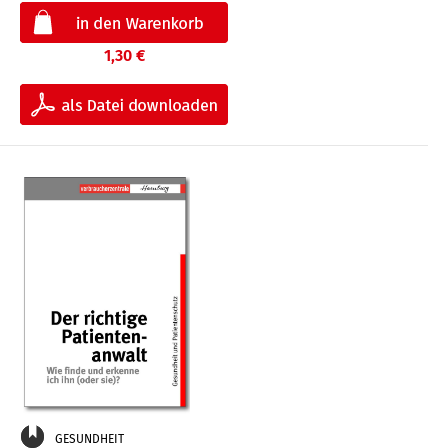
1,30 €
GESUNDHEIT