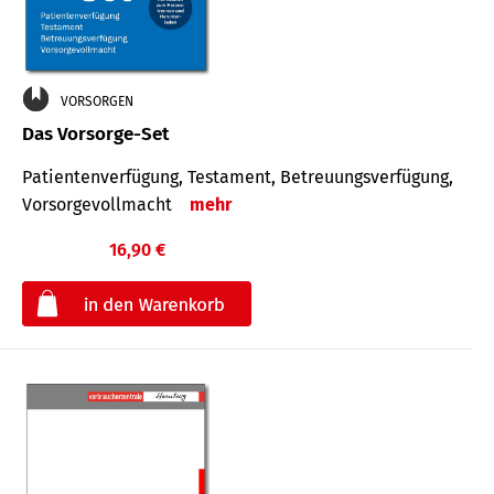
VORSORGEN
Das Vorsorge-Set
Patienten­ver­fügung, Testa­ment, Be­treuungs­verfü­gung,
Vor­sorge­voll­macht
mehr
16,90 €
€