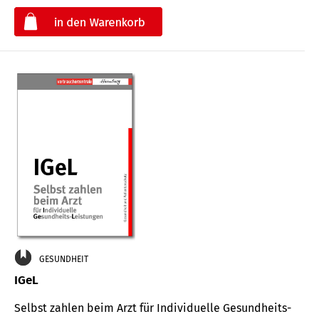
€
GESUNDHEIT
IGeL
Selbst zahlen beim Arzt für Indi­vidu­elle Gesund­heits-