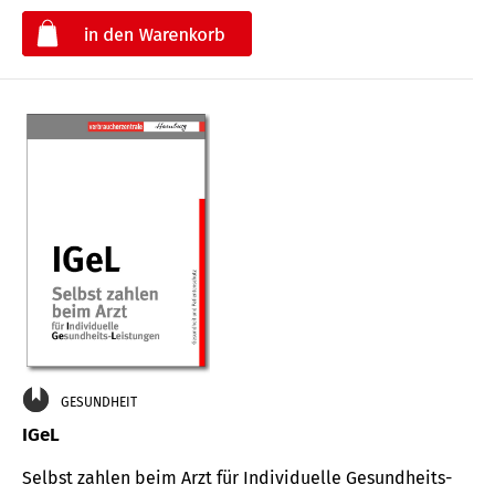
€
GESUNDHEIT
IGeL
Selbst zahlen beim Arzt für Indi­vidu­elle Gesund­heits-