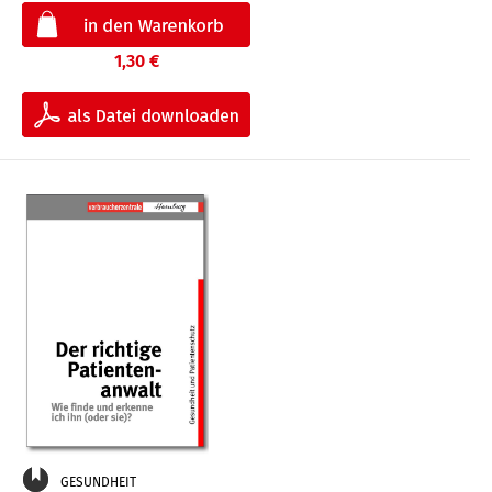
1,30 €
GESUNDHEIT