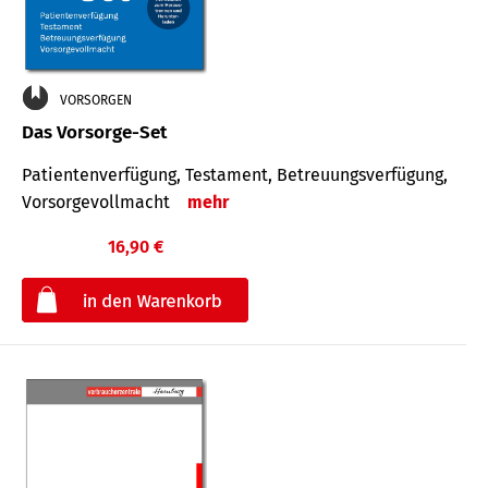
VORSORGEN
Das Vorsorge-Set
Patienten­ver­fügung, Testa­ment, Be­treuungs­verfü­gung,
Vor­sorge­voll­macht
mehr
16,90 €
€