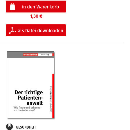
1,30 €
GESUNDHEIT