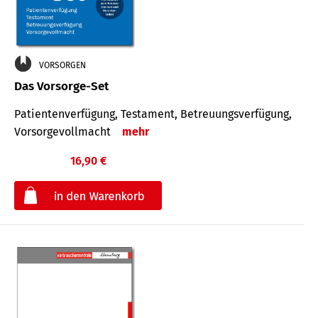
VORSORGEN
Das Vorsorge-Set
Patienten­ver­fügung, Testa­ment, Be­treuungs­verfü­gung,
Vor­sorge­voll­macht
mehr
16,90 €
€