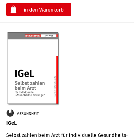
€
GESUNDHEIT
IGeL
Selbst zahlen beim Arzt für Indi­vidu­elle Gesund­heits-