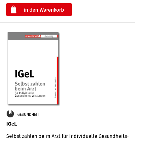
€
GESUNDHEIT
IGeL
Selbst zahlen beim Arzt für Indi­vidu­elle Gesund­heits-