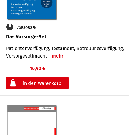
VORSORGEN
Das Vorsorge-Set
Patienten­ver­fügung, Testa­ment, Be­treuungs­verfü­gung,
Vor­sorge­voll­macht
mehr
16,90 €
€