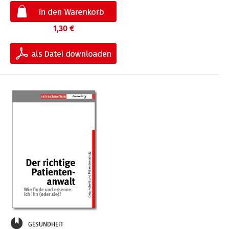
1,30 €
GESUNDHEIT