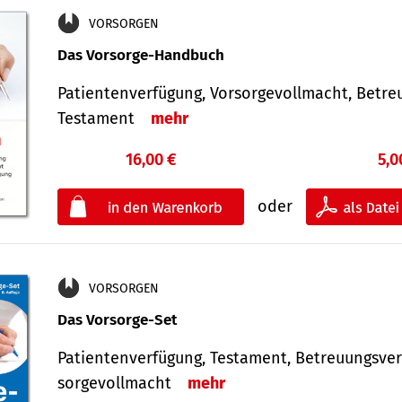
VORSORGEN
Das Vorsorge-Handbuch
Patientenverfügung, Vorsorgevollmacht, Betre
Testament
mehr
16,00 €
5,0
oder
VORSORGEN
Das Vorsorge-Set
Patienten­ver­fügung, Testa­ment, Be­treuungs­ver
sorge­voll­macht
mehr