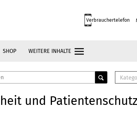
Verbrauchertelefon
SHOP
WEITERE INHALTE
Katego
E-B
Mus
heit und Patientenschut
E-B
Che
Bro
Bu