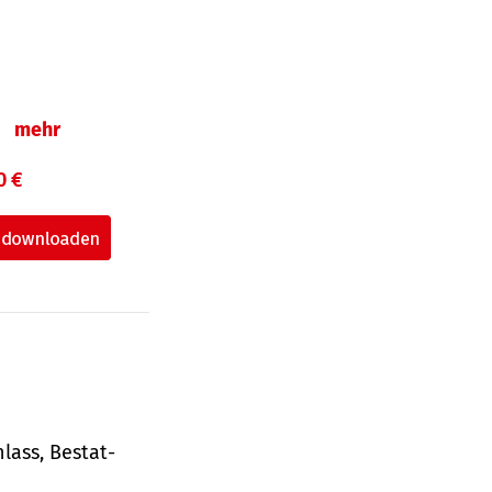
n
mehr
0 €
lass, Bestat­