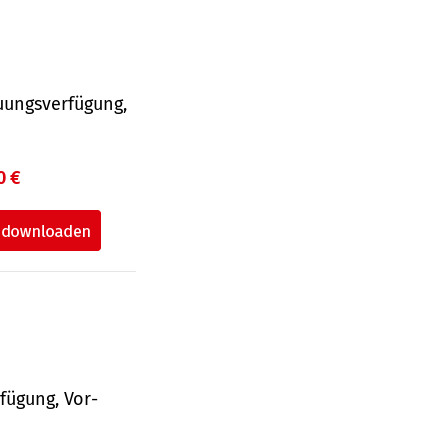
uungsverfügung,
0 €
fü­gung, Vor­