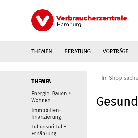
Direkt
zum
Inhalt
THEMEN
BERATUNG
VORTRÄGE
THEMEN
nstaltungen
Energie, Bauen +
Gesund
0
Wohnen
Elemente
Immobilien-
finanzierung
Lebensmittel +
Ernährung