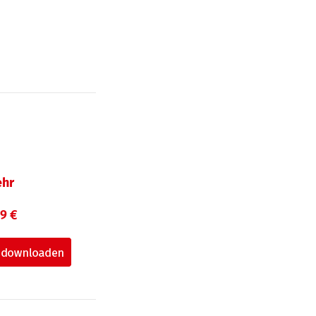
hr
99 €