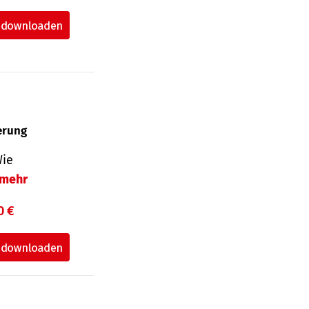
herung
Wie
mehr
0 €