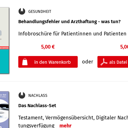
GESUNDHEIT
Behandlungsfehler und Arzthaftung - was tun?
Infobroschüre für Patientinnen und Patiente
5,00 €
5,0
oder
NACHLASS
Das Nachlass-Set
Testament, Vermögens­übersicht, Digitaler Nach­
tungs­ver­fügung
mehr