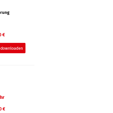
erung
0 €
hr
0 €