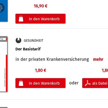
16,90 €
€
oder
GESUNDHEIT
Der Basistarif
in der privaten Kran­ken­ver­siche­rung
mehr
1,80 €
1,8
oder