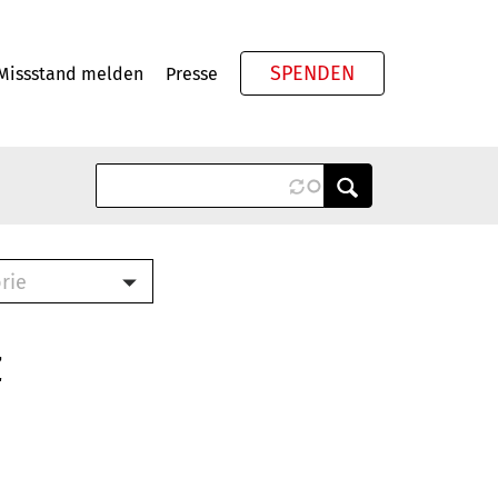
SPENDEN
Missstand melden
Presse
Meta
rie
ook (PDF)
terbrief (RTF)
z
roschüre (PDF)
cklisten (PDF)
schüre
ch