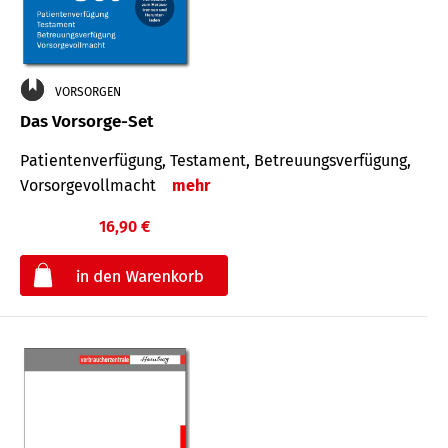
VORSORGEN
Das Vorsorge-Set
Patienten­ver­fügung, Testa­ment, Be­treuungs­verfü­gung,
Vor­sorge­voll­macht
mehr
16,90 €
€