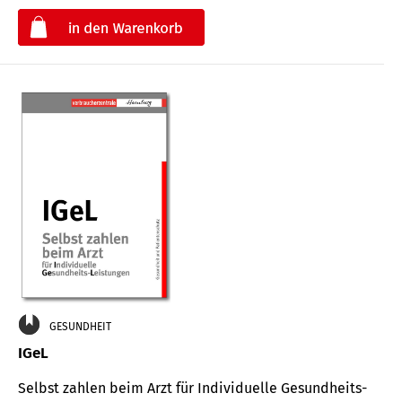
€
GESUNDHEIT
IGeL
Selbst zahlen beim Arzt für Indi­vidu­elle Gesund­heits-