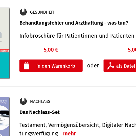
GESUNDHEIT
Behandlungsfehler und Arzthaftung - was tun?
Infobroschüre für Patientinnen und Patiente
5,00 €
5,0
oder
NACHLASS
Das Nachlass-Set
Testament, Vermögens­übersicht, Digitaler Nach­
tungs­ver­fügung
mehr