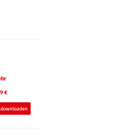
hr
99 €