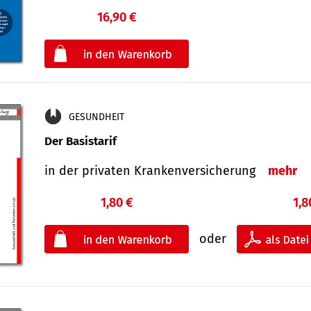
16,90 €
€
oder
GESUNDHEIT
Der Basistarif
in der privaten Kran­ken­ver­siche­rung
mehr
1,80 €
1,8
oder