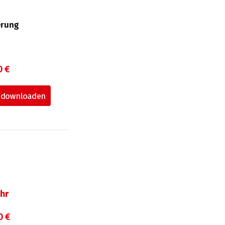
erung
0 €
hr
0 €