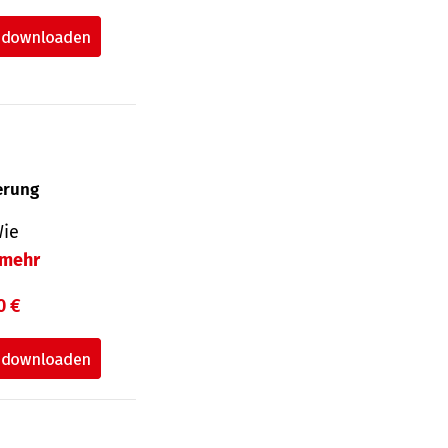
herung
Wie
mehr
0 €