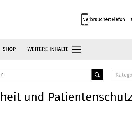
Verbrauchertelefon
SHOP
WEITERE INHALTE
Katego
E-B
Mus
heit und Patientenschut
E-B
Che
Bro
Bu