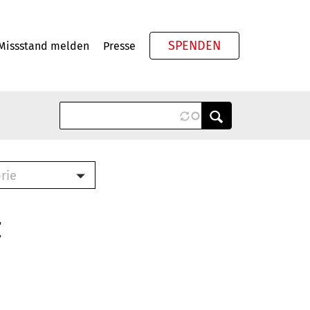
SPENDEN
Missstand melden
Presse
Meta
rie
ook (PDF)
terbrief (RTF)
z
roschüre (PDF)
cklisten (PDF)
schüre
ch