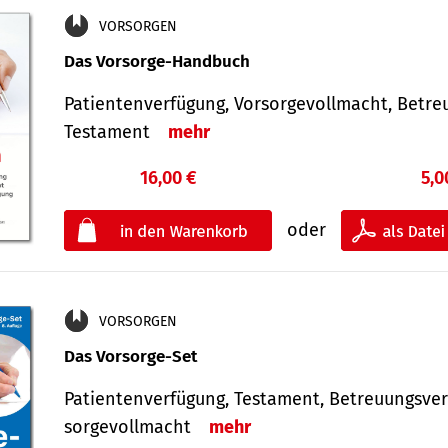
VORSORGEN
Das Vorsorge-Handbuch
Patientenverfügung, Vorsorgevollmacht, Betre
Testament
mehr
16,00 €
5,0
oder
VORSORGEN
Das Vorsorge-Set
Patienten­ver­fügung, Testa­ment, Be­treuungs­ver
sorge­voll­macht
mehr