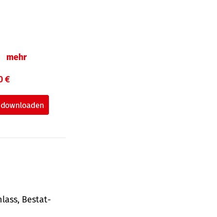
n
mehr
0 €
lass, Bestat­