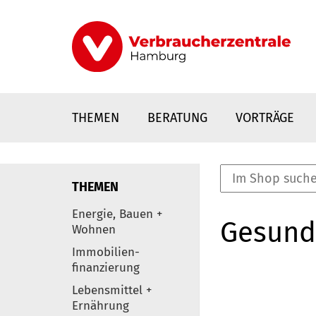
Direkt
zum
Inhalt
THEMEN
BERATUNG
VORTRÄGE
THEMEN
nstaltungen
Energie, Bauen +
Gesund
0
Wohnen
Elemente
Immobilien-
finanzierung
Lebensmittel +
Ernährung