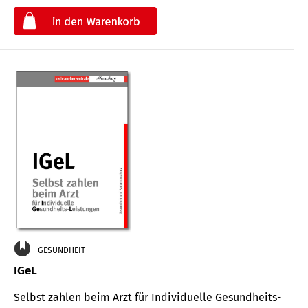
€
GESUNDHEIT
IGeL
Selbst zahlen beim Arzt für Indi­vidu­elle Gesund­heits-