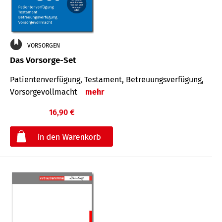
VORSORGEN
Das Vorsorge-Set
Patienten­ver­fügung, Testa­ment, Be­treuungs­verfü­gung,
Vor­sorge­voll­macht
mehr
16,90 €
€