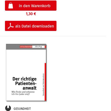
1,30 €
GESUNDHEIT