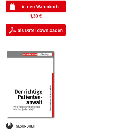
1,30 €
GESUNDHEIT