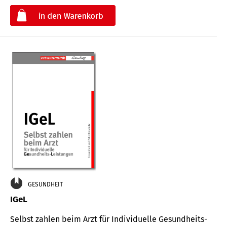
€
GESUNDHEIT
IGeL
Selbst zahlen beim Arzt für Indi­vidu­elle Gesund­heits-