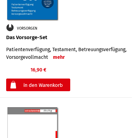
VORSORGEN
Das Vorsorge-Set
Patienten­ver­fügung, Testa­ment, Be­treuungs­verfü­gung,
Vor­sorge­voll­macht
mehr
16,90 €
€