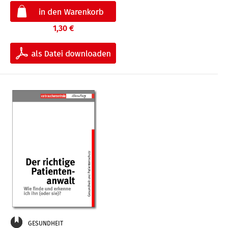
1,30 €
GESUNDHEIT