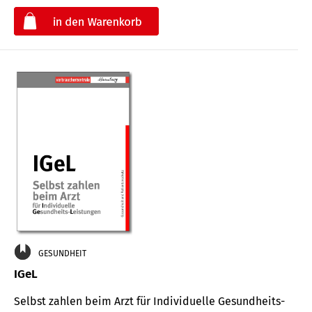
€
GESUNDHEIT
IGeL
Selbst zahlen beim Arzt für Indi­vidu­elle Gesund­heits-