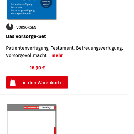
VORSORGEN
Das Vorsorge-Set
Patienten­ver­fügung, Testa­ment, Be­treuungs­verfü­gung,
Vor­sorge­voll­macht
mehr
16,90 €
€