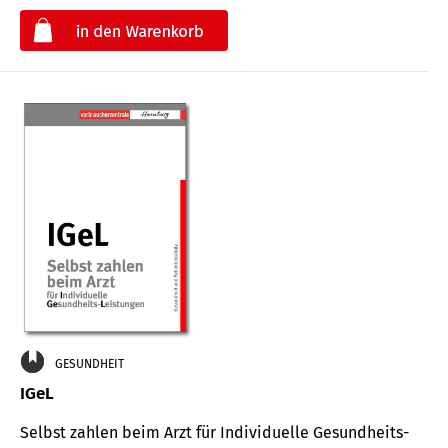
€
GESUNDHEIT
IGeL
Selbst zahlen beim Arzt für Indi­vidu­elle Gesund­heits-