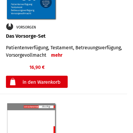
VORSORGEN
Das Vorsorge-Set
Patienten­ver­fügung, Testa­ment, Be­treuungs­verfü­gung,
Vor­sorge­voll­macht
mehr
16,90 €
€