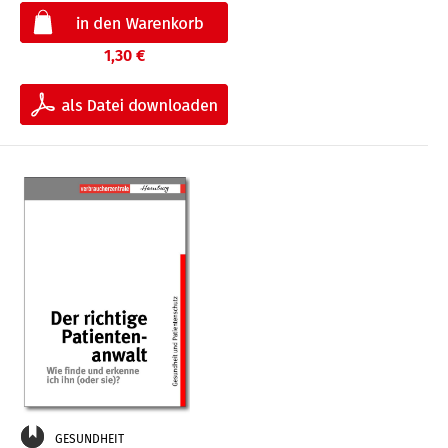
1,30 €
GESUNDHEIT