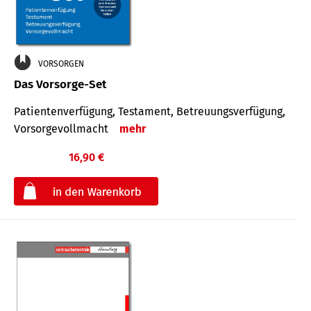
VORSORGEN
Das Vorsorge-Set
Patienten­ver­fügung, Testa­ment, Be­treuungs­verfü­gung,
Vor­sorge­voll­macht
mehr
16,90 €
€